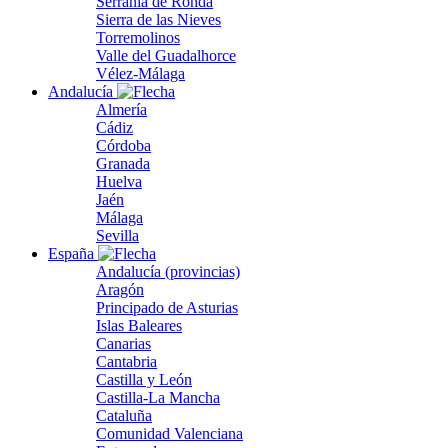
Serranía de Ronda
Sierra de las Nieves
Torremolinos
Valle del Guadalhorce
Vélez-Málaga
Andalucía
Almería
Cádiz
Córdoba
Granada
Huelva
Jaén
Málaga
Sevilla
España
Andalucía (provincias)
Aragón
Principado de Asturias
Islas Baleares
Canarias
Cantabria
Castilla y León
Castilla-La Mancha
Cataluña
Comunidad Valenciana