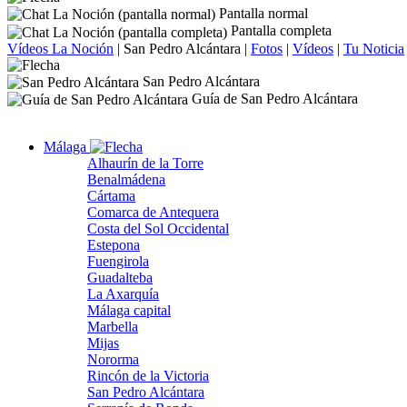
Pantalla normal
Pantalla completa
Vídeos La Noción
|
San Pedro Alcántara
|
Fotos
|
Vídeos
|
Tu Noticia
San Pedro Alcántara
Guía de San Pedro Alcántara
Málaga
Alhaurín de la Torre
Benalmádena
Cártama
Comarca de Antequera
Costa del Sol Occidental
Estepona
Fuengirola
Guadalteba
La Axarquía
Málaga capital
Marbella
Mijas
Nororma
Rincón de la Victoria
San Pedro Alcántara