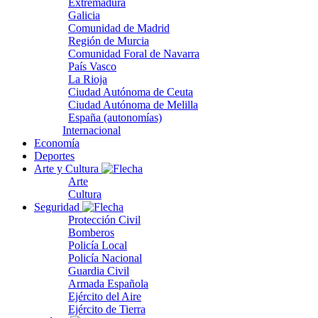
Extremadura
Galicia
Comunidad de Madrid
Región de Murcia
Comunidad Foral de Navarra
País Vasco
La Rioja
Ciudad Autónoma de Ceuta
Ciudad Autónoma de Melilla
España (autonomías)
Internacional
Economía
Deportes
Arte y Cultura
Arte
Cultura
Seguridad
Protección Civil
Bomberos
Policía Local
Policía Nacional
Guardia Civil
Armada Española
Ejército del Aire
Ejército de Tierra