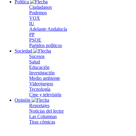
Política
Ciudadanos
Podemos
VOX
IU
Adelante Andalucía
PP
PSOE
Partidos políticos
Sociedad
Sucesos
Salud
Educación
Investigación
Medio ambiente
Videojuegos
Tecnología
Cine y televisión
Opinión
Reportajes
Noticias del lector
Las Columnas
Tiras cómicas