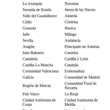
La Axarquía
Nororma
Serranía de Ronda
Sierra de las Nieves
Valle del Guadalhorce
Almería
Cádiz
Córdoba
Granada
Huelva
Jaén
Málaga
Sevilla
Andalucía
Aragón
Principado de Asturias
Islas Baleares
Canarias
Cantabria
Castilla y León
Castilla-La Mancha
Cataluña
Comunidad Valenciana
Extremadura
Galicia
Comunidad de Madrid
Comunidad Foral de
Región de Murcia
Navarra
País Vasco
La Rioja
Ciudad Autónoma de
Ciudad Autónoma de
Ceuta
Melilla