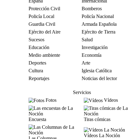
España
Internacional
Protección Civil
Bomberos
Policía Local
Policía Nacional
Guardia Civil
Armada Española
Ejército del Aire
Ejército de Tierra
Sucesos
Salud
Educación
Investigación
Medio ambiente
Economía
Deportes
Arte
Cultura
Iglesia Católica
Reportajes
Noticias del lector
Servicios
Fotos
Vídeos
Encuesta
Tiras cómicas
Vídeos La Noción
Las Columnas