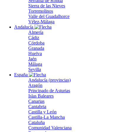
Serranía de Ronda
Sierra de las Nieves
Torremolinos
Valle del Guadalhorce
Vélez-Málaga
Andalucía
Almería
Cádiz
Córdoba
Granada
Huelva
Jaén
Málaga
Sevilla
España
Andalucía (provincias)
Aragón
Principado de Asturias
Islas Baleares
Canarias
Cantabria
Castilla y León
Castilla-La Mancha
Cataluña
Comunidad Valenciana