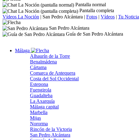
Pantalla normal
Pantalla completa
Vídeos La Noción
|
San Pedro Alcántara
|
Fotos
|
Vídeos
|
Tu Noticia
San Pedro Alcántara
Guía de San Pedro Alcántara
Málaga
Alhaurín de la Torre
Benalmádena
Cártama
Comarca de Antequera
Costa del Sol Occidental
Estepona
Fuengirola
Guadalteba
La Axarquía
Málaga capital
Marbella
Mijas
Nororma
Rincón de la Victoria
San Pedro Alcántara