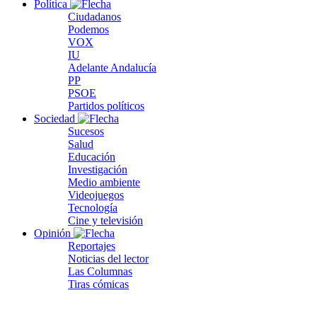
Política
Ciudadanos
Podemos
VOX
IU
Adelante Andalucía
PP
PSOE
Partidos políticos
Sociedad
Sucesos
Salud
Educación
Investigación
Medio ambiente
Videojuegos
Tecnología
Cine y televisión
Opinión
Reportajes
Noticias del lector
Las Columnas
Tiras cómicas