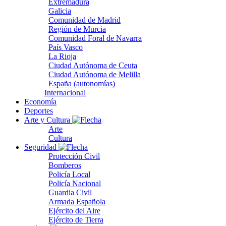
Extremadura
Galicia
Comunidad de Madrid
Región de Murcia
Comunidad Foral de Navarra
País Vasco
La Rioja
Ciudad Autónoma de Ceuta
Ciudad Autónoma de Melilla
España (autonomías)
Internacional
Economía
Deportes
Arte y Cultura
Arte
Cultura
Seguridad
Protección Civil
Bomberos
Policía Local
Policía Nacional
Guardia Civil
Armada Española
Ejército del Aire
Ejército de Tierra