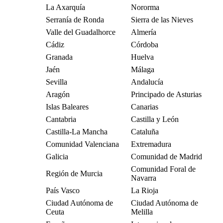
La Axarquía
Nororma
Serranía de Ronda
Sierra de las Nieves
Valle del Guadalhorce
Almería
Cádiz
Córdoba
Granada
Huelva
Jaén
Málaga
Sevilla
Andalucía
Aragón
Principado de Asturias
Islas Baleares
Canarias
Cantabria
Castilla y León
Castilla-La Mancha
Cataluña
Comunidad Valenciana
Extremadura
Galicia
Comunidad de Madrid
Comunidad Foral de
Región de Murcia
Navarra
País Vasco
La Rioja
Ciudad Autónoma de
Ciudad Autónoma de
Ceuta
Melilla