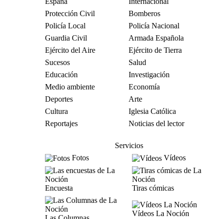
España
Internacional
Protección Civil
Bomberos
Policía Local
Policía Nacional
Guardia Civil
Armada Española
Ejército del Aire
Ejército de Tierra
Sucesos
Salud
Educación
Investigación
Medio ambiente
Economía
Deportes
Arte
Cultura
Iglesia Católica
Reportajes
Noticias del lector
Servicios
Fotos
Vídeos
Encuesta
Tiras cómicas
Vídeos La Noción
Las Columnas