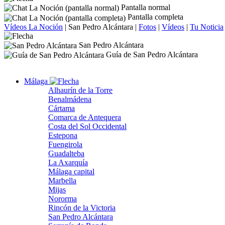
Pantalla normal
Pantalla completa
Vídeos La Noción
|
San Pedro Alcántara
|
Fotos
|
Vídeos
|
Tu Noticia
San Pedro Alcántara
Guía de San Pedro Alcántara
Málaga
Alhaurín de la Torre
Benalmádena
Cártama
Comarca de Antequera
Costa del Sol Occidental
Estepona
Fuengirola
Guadalteba
La Axarquía
Málaga capital
Marbella
Mijas
Nororma
Rincón de la Victoria
San Pedro Alcántara