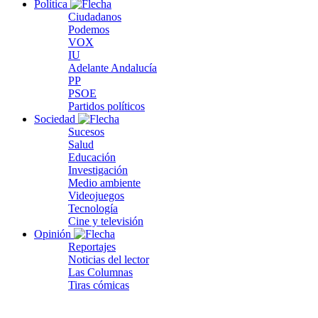
Política
Ciudadanos
Podemos
VOX
IU
Adelante Andalucía
PP
PSOE
Partidos políticos
Sociedad
Sucesos
Salud
Educación
Investigación
Medio ambiente
Videojuegos
Tecnología
Cine y televisión
Opinión
Reportajes
Noticias del lector
Las Columnas
Tiras cómicas