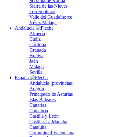
Serranía de Ronda
Sierra de las Nieves
Torremolinos
Valle del Guadalhorce
Vélez-Málaga
Andalucía
Almería
Cádiz
Córdoba
Granada
Huelva
Jaén
Málaga
Sevilla
España
Andalucía (provincias)
Aragón
Principado de Asturias
Islas Baleares
Canarias
Cantabria
Castilla y León
Castilla-La Mancha
Cataluña
Comunidad Valenciana