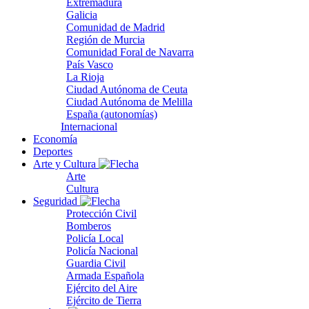
Extremadura
Galicia
Comunidad de Madrid
Región de Murcia
Comunidad Foral de Navarra
País Vasco
La Rioja
Ciudad Autónoma de Ceuta
Ciudad Autónoma de Melilla
España (autonomías)
Internacional
Economía
Deportes
Arte y Cultura
Arte
Cultura
Seguridad
Protección Civil
Bomberos
Policía Local
Policía Nacional
Guardia Civil
Armada Española
Ejército del Aire
Ejército de Tierra