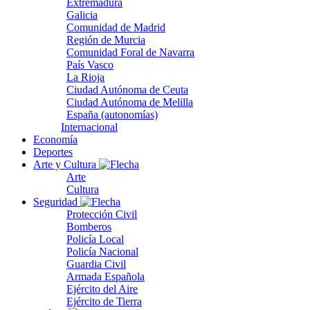
Extremadura
Galicia
Comunidad de Madrid
Región de Murcia
Comunidad Foral de Navarra
País Vasco
La Rioja
Ciudad Autónoma de Ceuta
Ciudad Autónoma de Melilla
España (autonomías)
Internacional
Economía
Deportes
Arte y Cultura
Arte
Cultura
Seguridad
Protección Civil
Bomberos
Policía Local
Policía Nacional
Guardia Civil
Armada Española
Ejército del Aire
Ejército de Tierra