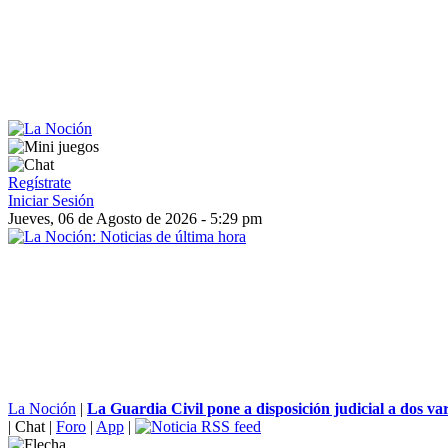
Regístrate
Iniciar Sesión
Jueves, 06 de Agosto de 2026 - 5:29 pm
La Noción
|
La Guardia Civil pone a disposición judicial a dos var
|
Chat
|
Foro
|
App
|