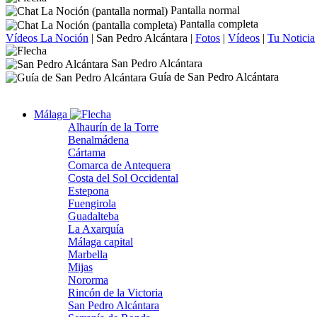
Pantalla normal
Pantalla completa
Vídeos La Noción
|
San Pedro Alcántara
|
Fotos
|
Vídeos
|
Tu Noticia
San Pedro Alcántara
Guía de San Pedro Alcántara
Málaga
Alhaurín de la Torre
Benalmádena
Cártama
Comarca de Antequera
Costa del Sol Occidental
Estepona
Fuengirola
Guadalteba
La Axarquía
Málaga capital
Marbella
Mijas
Nororma
Rincón de la Victoria
San Pedro Alcántara