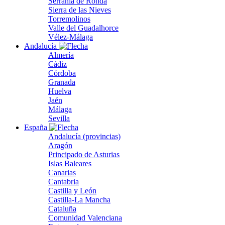
Serranía de Ronda
Sierra de las Nieves
Torremolinos
Valle del Guadalhorce
Vélez-Málaga
Andalucía
Almería
Cádiz
Córdoba
Granada
Huelva
Jaén
Málaga
Sevilla
España
Andalucía (provincias)
Aragón
Principado de Asturias
Islas Baleares
Canarias
Cantabria
Castilla y León
Castilla-La Mancha
Cataluña
Comunidad Valenciana