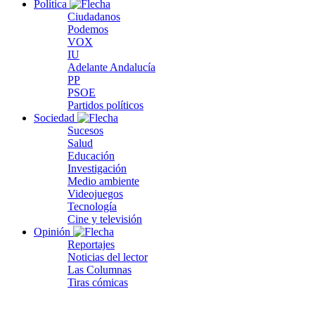
Política
Ciudadanos
Podemos
VOX
IU
Adelante Andalucía
PP
PSOE
Partidos políticos
Sociedad
Sucesos
Salud
Educación
Investigación
Medio ambiente
Videojuegos
Tecnología
Cine y televisión
Opinión
Reportajes
Noticias del lector
Las Columnas
Tiras cómicas