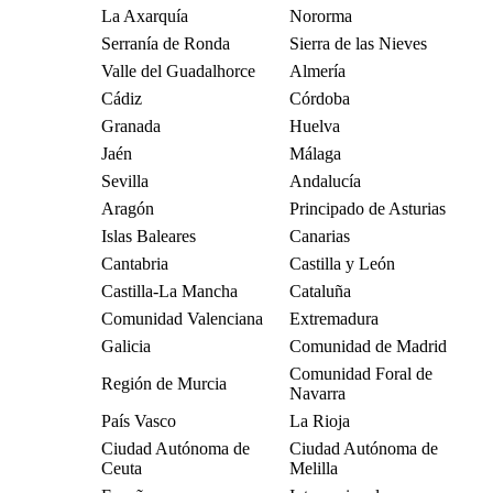
La Axarquía
Nororma
Serranía de Ronda
Sierra de las Nieves
Valle del Guadalhorce
Almería
Cádiz
Córdoba
Granada
Huelva
Jaén
Málaga
Sevilla
Andalucía
Aragón
Principado de Asturias
Islas Baleares
Canarias
Cantabria
Castilla y León
Castilla-La Mancha
Cataluña
Comunidad Valenciana
Extremadura
Galicia
Comunidad de Madrid
Comunidad Foral de
Región de Murcia
Navarra
País Vasco
La Rioja
Ciudad Autónoma de
Ciudad Autónoma de
Ceuta
Melilla