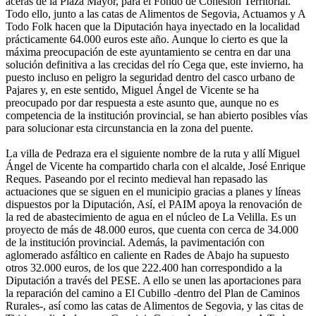
aceras de la Plaza Mayor, para el Fondo de Cohesión Territorial.
Todo ello, junto a las catas de Alimentos de Segovia, Actuamos y A
Todo Folk hacen que la Diputación haya inyectado en la localidad
prácticamente 64.000 euros este año. Aunque lo cierto es que la
máxima preocupación de este ayuntamiento se centra en dar una
solución definitiva a las crecidas del río Cega que, este invierno, ha
puesto incluso en peligro la seguridad dentro del casco urbano de
Pajares y, en este sentido, Miguel Ángel de Vicente se ha
preocupado por dar respuesta a este asunto que, aunque no es
competencia de la institución provincial, se han abierto posibles vías
para solucionar esta circunstancia en la zona del puente.
La villa de Pedraza era el siguiente nombre de la ruta y allí Miguel
Ángel de Vicente ha compartido charla con el alcalde, José Enrique
Reques. Paseando por el recinto medieval han repasado las
actuaciones que se siguen en el municipio gracias a planes y líneas
dispuestos por la Diputación, Así, el PAIM apoya la renovación de
la red de abastecimiento de agua en el núcleo de La Velilla. Es un
proyecto de más de 48.000 euros, que cuenta con cerca de 34.000
de la institución provincial. Además, la pavimentación con
aglomerado asfáltico en caliente en Rades de Abajo ha supuesto
otros 32.000 euros, de los que 222.400 han correspondido a la
Diputación a través del PESE. A ello se unen las aportaciones para
la reparación del camino a El Cubillo -dentro del Plan de Caminos
Rurales-, así como las catas de Alimentos de Segovia, y las citas de