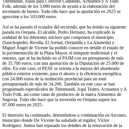
Titirimundi, Aulas para Convivir Cantando, Actuamos y A Todo
Folk, además de los 3.000 euros de ayuda a la elaboración del
inventario de bienes. Todo ello hace que la aportación en 2025 se
aproxime a los 103.000 euros.
Así se ha pasado el ecuador del recorrido, que ha tenido su siguiente
parada en Orejana. El alcalde, Pedro Hernanz, ha explicado la
realidad de los diferentes núcleos que componen el municipio
(Sanchopedro, Revilla, El Arenal, Orejanilla y La Alameda) y
Miguel Ángel de Vicente ha podido conocer en detalle el estado de
la pavimentación de la Plaza Mayor, el trinquete tradicional y el
entorno, que se ha incluido en el PAIM con un presupuesto de más
de 35.700 euros, con una aportación de la Diputación de 25.000 de
ellos. En este caso, el PESE se orienta a la mejora del alumbrado
público exterior existente, para el ahorro y la eficiencia energética,
con 24.000 euros de la institución provincial para un total
presupuestado de más de 34.200. También en este caso se han
programado espectáculos de Titirimundi, Aquí Teatro, Actuamos y A
Todo Folk, así como catas de productos de la marca Alimentos de
Segovia. Todo ello hace que la inversión en Orejana supere los
97.000 euros en 2025.
El itinerario ha continuado, deteniéndose a continuación en Arcones,
municipio donde De Vicente ha saludado al regidor, Víctor
Rodríguez. Juntos han repasado los detalles de la renovación de la