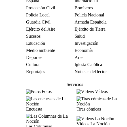
España
Internacional
Protección Civil
Bomberos
Policía Local
Policía Nacional
Guardia Civil
Armada Española
Ejército del Aire
Ejército de Tierra
Sucesos
Salud
Educación
Investigación
Medio ambiente
Economía
Deportes
Arte
Cultura
Iglesia Católica
Reportajes
Noticias del lector
Servicios
Fotos
Vídeos
Encuesta
Tiras cómicas
Vídeos La Noción
Las Columnas