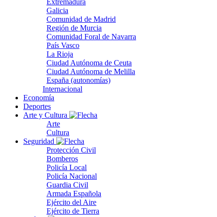
Extremadura
Galicia
Comunidad de Madrid
Región de Murcia
Comunidad Foral de Navarra
País Vasco
La Rioja
Ciudad Autónoma de Ceuta
Ciudad Autónoma de Melilla
España (autonomías)
Internacional
Economía
Deportes
Arte y Cultura
Arte
Cultura
Seguridad
Protección Civil
Bomberos
Policía Local
Policía Nacional
Guardia Civil
Armada Española
Ejército del Aire
Ejército de Tierra