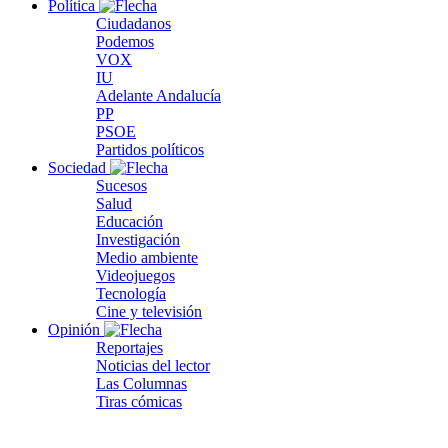
Política
Ciudadanos
Podemos
VOX
IU
Adelante Andalucía
PP
PSOE
Partidos políticos
Sociedad
Sucesos
Salud
Educación
Investigación
Medio ambiente
Videojuegos
Tecnología
Cine y televisión
Opinión
Reportajes
Noticias del lector
Las Columnas
Tiras cómicas