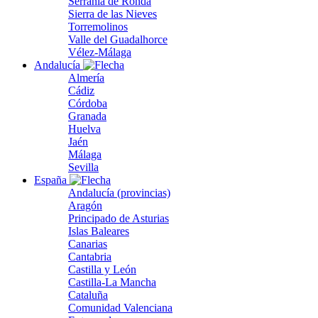
Serranía de Ronda
Sierra de las Nieves
Torremolinos
Valle del Guadalhorce
Vélez-Málaga
Andalucía
Almería
Cádiz
Córdoba
Granada
Huelva
Jaén
Málaga
Sevilla
España
Andalucía (provincias)
Aragón
Principado de Asturias
Islas Baleares
Canarias
Cantabria
Castilla y León
Castilla-La Mancha
Cataluña
Comunidad Valenciana