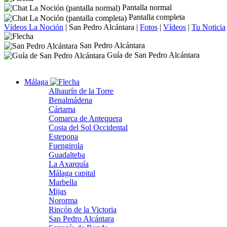
Pantalla normal
Pantalla completa
Vídeos La Noción
|
San Pedro Alcántara
|
Fotos
|
Vídeos
|
Tu Noticia
San Pedro Alcántara
Guía de San Pedro Alcántara
Málaga
Alhaurín de la Torre
Benalmádena
Cártama
Comarca de Antequera
Costa del Sol Occidental
Estepona
Fuengirola
Guadalteba
La Axarquía
Málaga capital
Marbella
Mijas
Nororma
Rincón de la Victoria
San Pedro Alcántara