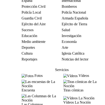
España
Internacional
Protección Civil
Bomberos
Policía Local
Policía Nacional
Guardia Civil
Armada Española
Ejército del Aire
Ejército de Tierra
Sucesos
Salud
Educación
Investigación
Medio ambiente
Economía
Deportes
Arte
Cultura
Iglesia Católica
Reportajes
Noticias del lector
Servicios
Fotos
Vídeos
Encuesta
Tiras cómicas
Vídeos La Noción
Las Columnas