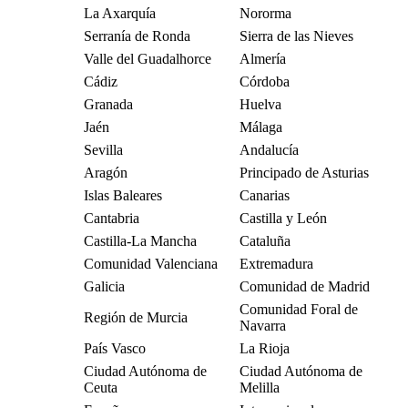
La Axarquía
Nororma
Serranía de Ronda
Sierra de las Nieves
Valle del Guadalhorce
Almería
Cádiz
Córdoba
Granada
Huelva
Jaén
Málaga
Sevilla
Andalucía
Aragón
Principado de Asturias
Islas Baleares
Canarias
Cantabria
Castilla y León
Castilla-La Mancha
Cataluña
Comunidad Valenciana
Extremadura
Galicia
Comunidad de Madrid
Comunidad Foral de
Región de Murcia
Navarra
País Vasco
La Rioja
Ciudad Autónoma de
Ciudad Autónoma de
Ceuta
Melilla