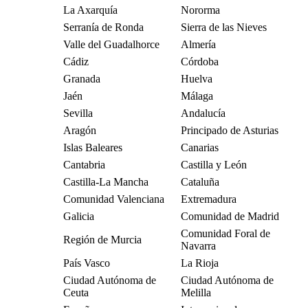
La Axarquía
Nororma
Serranía de Ronda
Sierra de las Nieves
Valle del Guadalhorce
Almería
Cádiz
Córdoba
Granada
Huelva
Jaén
Málaga
Sevilla
Andalucía
Aragón
Principado de Asturias
Islas Baleares
Canarias
Cantabria
Castilla y León
Castilla-La Mancha
Cataluña
Comunidad Valenciana
Extremadura
Galicia
Comunidad de Madrid
Comunidad Foral de
Región de Murcia
Navarra
País Vasco
La Rioja
Ciudad Autónoma de
Ciudad Autónoma de
Ceuta
Melilla