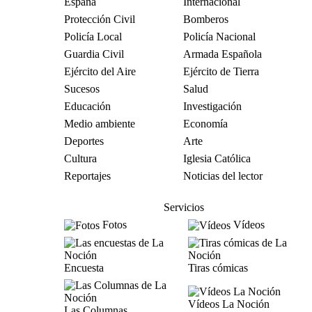
España
Internacional
Protección Civil
Bomberos
Policía Local
Policía Nacional
Guardia Civil
Armada Española
Ejército del Aire
Ejército de Tierra
Sucesos
Salud
Educación
Investigación
Medio ambiente
Economía
Deportes
Arte
Cultura
Iglesia Católica
Reportajes
Noticias del lector
Servicios
Fotos
Vídeos
Encuesta
Tiras cómicas
Vídeos La Noción
Las Columnas