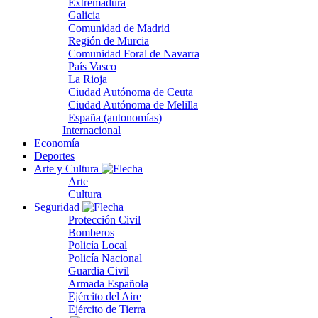
Extremadura
Galicia
Comunidad de Madrid
Región de Murcia
Comunidad Foral de Navarra
País Vasco
La Rioja
Ciudad Autónoma de Ceuta
Ciudad Autónoma de Melilla
España (autonomías)
Internacional
Economía
Deportes
Arte y Cultura
Arte
Cultura
Seguridad
Protección Civil
Bomberos
Policía Local
Policía Nacional
Guardia Civil
Armada Española
Ejército del Aire
Ejército de Tierra