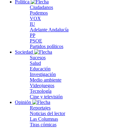
Política
Ciudadanos
Podemos
VOX
IU
Adelante Andalucía
PP
PSOE
Partidos políticos
Sociedad
Sucesos
Salud
Educación
Investigación
Medio ambiente
Videojuegos
Tecnología
Cine y televisión
Opinión
Reportajes
Noticias del lector
Las Columnas
Tiras cómicas