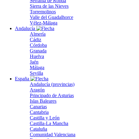
Serranía de Ronda
Sierra de las Nieves
Torremolinos
Valle del Guadalhorce
Vélez-Málaga
Andalucía
Almería
Cádiz
Córdoba
Granada
Huelva
Jaén
Málaga
Sevilla
España
Andalucía (provincias)
Aragón
Principado de Asturias
Islas Baleares
Canarias
Cantabria
Castilla y León
Castilla-La Mancha
Cataluña
Comunidad Valenciana