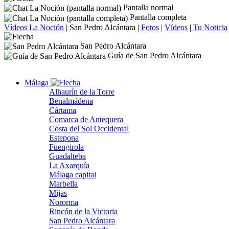
Pantalla normal
Pantalla completa
Vídeos La Noción
|
San Pedro Alcántara
|
Fotos
|
Vídeos
|
Tu Noticia
San Pedro Alcántara
Guía de San Pedro Alcántara
Málaga
Alhaurín de la Torre
Benalmádena
Cártama
Comarca de Antequera
Costa del Sol Occidental
Estepona
Fuengirola
Guadalteba
La Axarquía
Málaga capital
Marbella
Mijas
Nororma
Rincón de la Victoria
San Pedro Alcántara