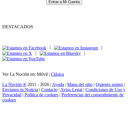
Entrar a Mi Cuenta
DESTACADOS
|
|
|
|
Ver La Noción en: Móvil |
Clásica
La Noción ®
2011 - 2026 |
Ayuda
|
Mapa del sitio
|
Quienes somos
|
Envíanos tu Noticia
|
Contacto
|
Aviso Legal
|
Condiciones de Uso y
Privacidad
|
Política de cookies
|
Preferencias del consentimiento de
cookies