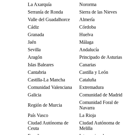
La Axarquía
Nororma
Serranía de Ronda
Sierra de las Nieves
Valle del Guadalhorce
Almería
Cádiz
Córdoba
Granada
Huelva
Jaén
Málaga
Sevilla
Andalucía
Aragón
Principado de Asturias
Islas Baleares
Canarias
Cantabria
Castilla y León
Castilla-La Mancha
Cataluña
Comunidad Valenciana
Extremadura
Galicia
Comunidad de Madrid
Comunidad Foral de
Región de Murcia
Navarra
País Vasco
La Rioja
Ciudad Autónoma de
Ciudad Autónoma de
Ceuta
Melilla