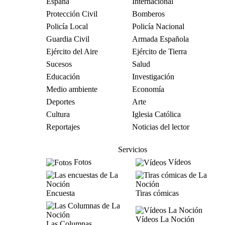
España
Internacional
Protección Civil
Bomberos
Policía Local
Policía Nacional
Guardia Civil
Armada Española
Ejército del Aire
Ejército de Tierra
Sucesos
Salud
Educación
Investigación
Medio ambiente
Economía
Deportes
Arte
Cultura
Iglesia Católica
Reportajes
Noticias del lector
Servicios
Fotos
Vídeos
Encuesta
Tiras cómicas
Vídeos La Noción
Las Columnas