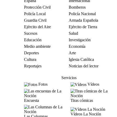
España
Internacional
Protección Civil
Bomberos
Policía Local
Policía Nacional
Guardia Civil
Armada Española
Ejército del Aire
Ejército de Tierra
Sucesos
Salud
Educación
Investigación
Medio ambiente
Economía
Deportes
Arte
Cultura
Iglesia Católica
Reportajes
Noticias del lector
Servicios
Fotos
Vídeos
Encuesta
Tiras cómicas
Vídeos La Noción
Las Columnas