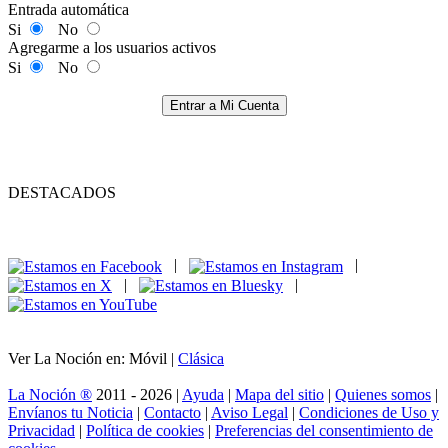
Entrada automática
Si
No
Agregarme a los usuarios activos
Si
No
Entrar a Mi Cuenta
DESTACADOS
|
|
|
|
Ver La Noción en: Móvil |
Clásica
La Noción ®
2011 - 2026 |
Ayuda
|
Mapa del sitio
|
Quienes somos
|
Envíanos tu Noticia
|
Contacto
|
Aviso Legal
|
Condiciones de Uso y
Privacidad
|
Política de cookies
|
Preferencias del consentimiento de