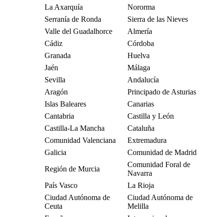
La Axarquía
Nororma
Serranía de Ronda
Sierra de las Nieves
Valle del Guadalhorce
Almería
Cádiz
Córdoba
Granada
Huelva
Jaén
Málaga
Sevilla
Andalucía
Aragón
Principado de Asturias
Islas Baleares
Canarias
Cantabria
Castilla y León
Castilla-La Mancha
Cataluña
Comunidad Valenciana
Extremadura
Galicia
Comunidad de Madrid
Comunidad Foral de
Región de Murcia
Navarra
País Vasco
La Rioja
Ciudad Autónoma de
Ciudad Autónoma de
Ceuta
Melilla