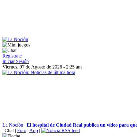
Regístrate
Iniciar Sesión
Viernes, 07 de Agosto de 2026 - 2:25 am
La Noción
|
El hospital de Ciudad Real publica un vídeo para que 
|
Chat
|
Foro
|
App
|