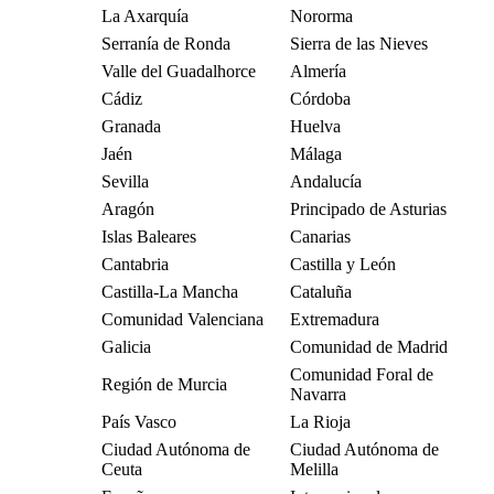
La Axarquía
Nororma
Serranía de Ronda
Sierra de las Nieves
Valle del Guadalhorce
Almería
Cádiz
Córdoba
Granada
Huelva
Jaén
Málaga
Sevilla
Andalucía
Aragón
Principado de Asturias
Islas Baleares
Canarias
Cantabria
Castilla y León
Castilla-La Mancha
Cataluña
Comunidad Valenciana
Extremadura
Galicia
Comunidad de Madrid
Comunidad Foral de
Región de Murcia
Navarra
País Vasco
La Rioja
Ciudad Autónoma de
Ciudad Autónoma de
Ceuta
Melilla