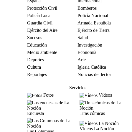
España
Internacional
Protección Civil
Bomberos
Policía Local
Policía Nacional
Guardia Civil
Armada Española
Ejército del Aire
Ejército de Tierra
Sucesos
Salud
Educación
Investigación
Medio ambiente
Economía
Deportes
Arte
Cultura
Iglesia Católica
Reportajes
Noticias del lector
Servicios
Fotos
Vídeos
Encuesta
Tiras cómicas
Vídeos La Noción
Las Columnas