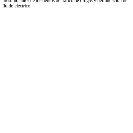
presunto autor de los delitos de tráfico de drogas y defraudación de
fluido eléctrico.