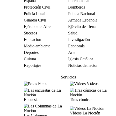
España
Internacional
Protección Civil
Bomberos
Policía Local
Policía Nacional
Guardia Civil
Armada Española
Ejército del Aire
Ejército de Tierra
Sucesos
Salud
Educación
Investigación
Medio ambiente
Economía
Deportes
Arte
Cultura
Iglesia Católica
Reportajes
Noticias del lector
Servicios
Fotos
Vídeos
Encuesta
Tiras cómicas
Vídeos La Noción
Las Columnas