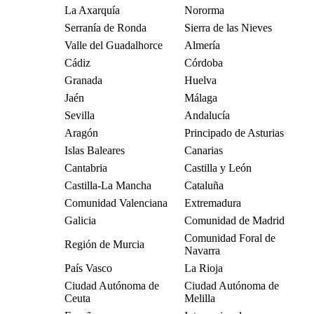
La Axarquía
Nororma
Serranía de Ronda
Sierra de las Nieves
Valle del Guadalhorce
Almería
Cádiz
Córdoba
Granada
Huelva
Jaén
Málaga
Sevilla
Andalucía
Aragón
Principado de Asturias
Islas Baleares
Canarias
Cantabria
Castilla y León
Castilla-La Mancha
Cataluña
Comunidad Valenciana
Extremadura
Galicia
Comunidad de Madrid
Comunidad Foral de
Región de Murcia
Navarra
País Vasco
La Rioja
Ciudad Autónoma de
Ciudad Autónoma de
Ceuta
Melilla