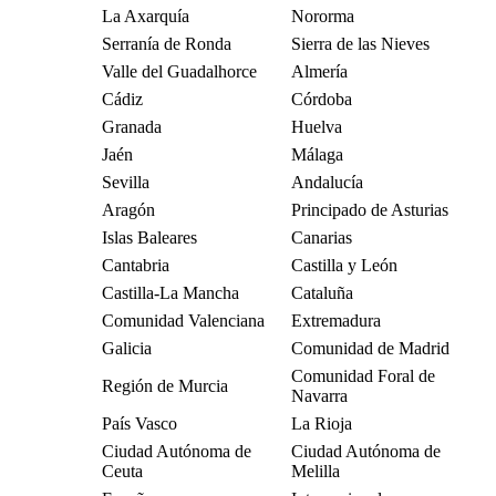
La Axarquía
Nororma
Serranía de Ronda
Sierra de las Nieves
Valle del Guadalhorce
Almería
Cádiz
Córdoba
Granada
Huelva
Jaén
Málaga
Sevilla
Andalucía
Aragón
Principado de Asturias
Islas Baleares
Canarias
Cantabria
Castilla y León
Castilla-La Mancha
Cataluña
Comunidad Valenciana
Extremadura
Galicia
Comunidad de Madrid
Comunidad Foral de
Región de Murcia
Navarra
País Vasco
La Rioja
Ciudad Autónoma de
Ciudad Autónoma de
Ceuta
Melilla