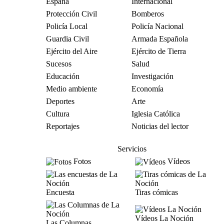
España
Internacional
Protección Civil
Bomberos
Policía Local
Policía Nacional
Guardia Civil
Armada Española
Ejército del Aire
Ejército de Tierra
Sucesos
Salud
Educación
Investigación
Medio ambiente
Economía
Deportes
Arte
Cultura
Iglesia Católica
Reportajes
Noticias del lector
Servicios
Fotos
Vídeos
Encuesta
Tiras cómicas
Vídeos La Noción
Las Columnas