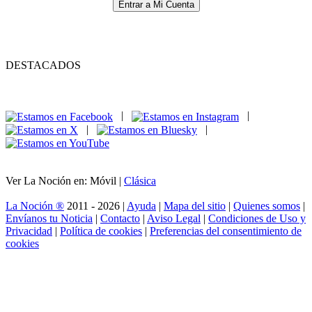
Entrar a Mi Cuenta
DESTACADOS
|
|
|
|
Ver La Noción en: Móvil |
Clásica
La Noción ®
2011 - 2026 |
Ayuda
|
Mapa del sitio
|
Quienes somos
|
Envíanos tu Noticia
|
Contacto
|
Aviso Legal
|
Condiciones de Uso y
Privacidad
|
Política de cookies
|
Preferencias del consentimiento de
cookies