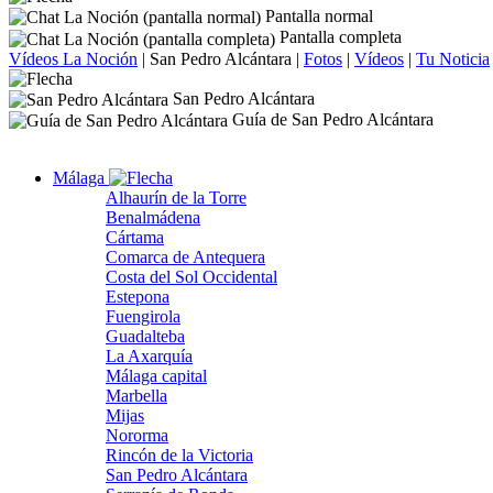
Pantalla normal
Pantalla completa
Vídeos La Noción
|
San Pedro Alcántara
|
Fotos
|
Vídeos
|
Tu Noticia
San Pedro Alcántara
Guía de San Pedro Alcántara
Málaga
Alhaurín de la Torre
Benalmádena
Cártama
Comarca de Antequera
Costa del Sol Occidental
Estepona
Fuengirola
Guadalteba
La Axarquía
Málaga capital
Marbella
Mijas
Nororma
Rincón de la Victoria
San Pedro Alcántara