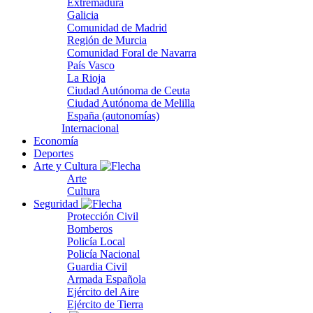
Extremadura
Galicia
Comunidad de Madrid
Región de Murcia
Comunidad Foral de Navarra
País Vasco
La Rioja
Ciudad Autónoma de Ceuta
Ciudad Autónoma de Melilla
España (autonomías)
Internacional
Economía
Deportes
Arte y Cultura
Arte
Cultura
Seguridad
Protección Civil
Bomberos
Policía Local
Policía Nacional
Guardia Civil
Armada Española
Ejército del Aire
Ejército de Tierra