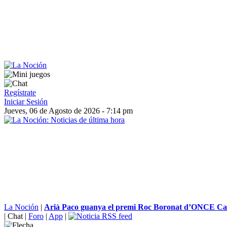
Regístrate
Iniciar Sesión
Jueves, 06 de Agosto de 2026 - 7:14 pm
La Noción
|
Arià Paco guanya el premi Roc Boronat d’ONCE Ca
|
Chat
|
Foro
|
App
|