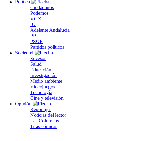
Política
Ciudadanos
Podemos
VOX
IU
Adelante Andalucía
PP
PSOE
Partidos políticos
Sociedad
Sucesos
Salud
Educación
Investigación
Medio ambiente
Videojuegos
Tecnología
Cine y televisión
Opinión
Reportajes
Noticias del lector
Las Columnas
Tiras cómicas