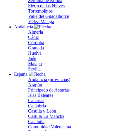
Serranía de Ronda
Sierra de las Nieves
Torremolinos
Valle del Guadalhorce
Vélez-Málaga
Andalucía
Almería
Cádiz
Córdoba
Granada
Huelva
Jaén
Málaga
Sevilla
España
Andalucía (provincias)
Aragón
Principado de Asturias
Islas Baleares
Canarias
Cantabria
Castilla y León
Castilla-La Mancha
Cataluña
Comunidad Valenciana