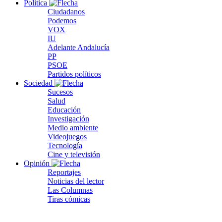
Política
Ciudadanos
Podemos
VOX
IU
Adelante Andalucía
PP
PSOE
Partidos políticos
Sociedad
Sucesos
Salud
Educación
Investigación
Medio ambiente
Videojuegos
Tecnología
Cine y televisión
Opinión
Reportajes
Noticias del lector
Las Columnas
Tiras cómicas