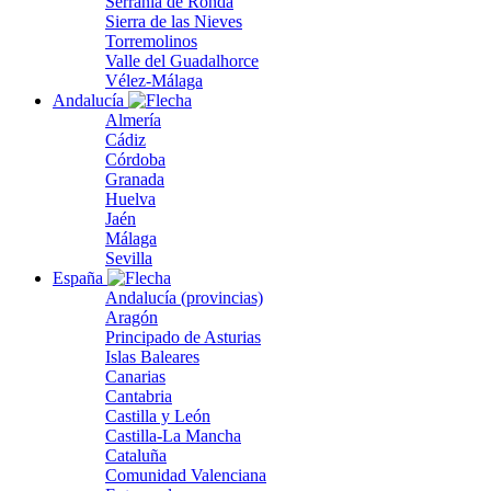
Serranía de Ronda
Sierra de las Nieves
Torremolinos
Valle del Guadalhorce
Vélez-Málaga
Andalucía
Almería
Cádiz
Córdoba
Granada
Huelva
Jaén
Málaga
Sevilla
España
Andalucía (provincias)
Aragón
Principado de Asturias
Islas Baleares
Canarias
Cantabria
Castilla y León
Castilla-La Mancha
Cataluña
Comunidad Valenciana