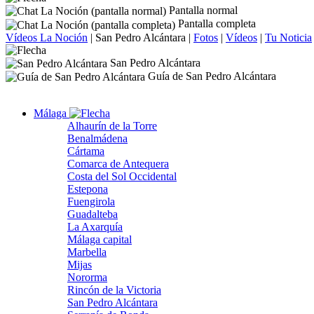
Pantalla normal
Pantalla completa
Vídeos La Noción
|
San Pedro Alcántara
|
Fotos
|
Vídeos
|
Tu Noticia
San Pedro Alcántara
Guía de San Pedro Alcántara
Málaga
Alhaurín de la Torre
Benalmádena
Cártama
Comarca de Antequera
Costa del Sol Occidental
Estepona
Fuengirola
Guadalteba
La Axarquía
Málaga capital
Marbella
Mijas
Nororma
Rincón de la Victoria
San Pedro Alcántara