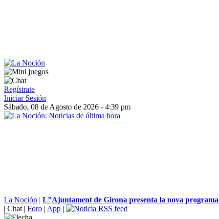
Regístrate
Iniciar Sesión
Sábado, 08 de Agosto de 2026 - 4:39 pm
La Noción
|
L”Ajuntament de Girona presenta la nova programaci
|
Chat
|
Foro
|
App
|