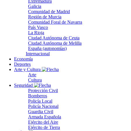
Extremadura
Galicia
Comunidad de Madrid
Región de Murcia
Comunidad Foral de Navarra
País Vasco
La Rioja
Ciudad Autónoma de Ceuta
Ciudad Autónoma de Melilla
España (autonomías)
Internacional
Economía
Deportes
Arte y Cultura
Arte
Cultura
Seguridad
Protección Civil
Bomberos
Policía Local
Policía Nacional
Guardia Civil
Armada Española
Ejército del Aire
Ejército de Tierra