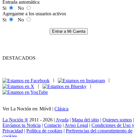
Entrada automática
Si
No
Agregarme a los usuarios activos
Si
No
Entrar a Mi Cuenta
DESTACADOS
|
|
|
|
Ver La Noción en: Móvil |
Clásica
La Noción ®
2011 - 2026 |
Ayuda
|
Mapa del sitio
|
Quienes somos
|
Envíanos tu Noticia
|
Contacto
|
Aviso Legal
|
Condiciones de Uso y
Privacidad
|
Política de cookies
|
Preferencias del consentimiento de
cookies