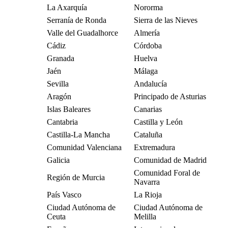
La Axarquía
Nororma
Serranía de Ronda
Sierra de las Nieves
Valle del Guadalhorce
Almería
Cádiz
Córdoba
Granada
Huelva
Jaén
Málaga
Sevilla
Andalucía
Aragón
Principado de Asturias
Islas Baleares
Canarias
Cantabria
Castilla y León
Castilla-La Mancha
Cataluña
Comunidad Valenciana
Extremadura
Galicia
Comunidad de Madrid
Comunidad Foral de
Región de Murcia
Navarra
País Vasco
La Rioja
Ciudad Autónoma de
Ciudad Autónoma de
Ceuta
Melilla