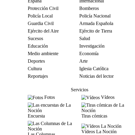
España
Internacional
Protección Civil
Bomberos
Policía Local
Policía Nacional
Guardia Civil
Armada Española
Ejército del Aire
Ejército de Tierra
Sucesos
Salud
Educación
Investigación
Medio ambiente
Economía
Deportes
Arte
Cultura
Iglesia Católica
Reportajes
Noticias del lector
Servicios
Fotos
Vídeos
Encuesta
Tiras cómicas
Vídeos La Noción
Las Columnas