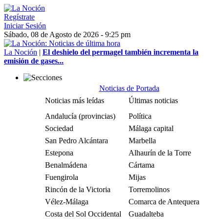
Regístrate
Iniciar Sesión
Sábado, 08 de Agosto de 2026 - 9:25 pm
La Noción
|
El deshielo del permagel también incrementa la
emisión de gases...
Noticias de Portada
Noticias más leídas
Últimas noticias
Andalucía (provincias)
Política
Sociedad
Málaga capital
San Pedro Alcántara
Marbella
Estepona
Alhaurín de la Torre
Benalmádena
Cártama
Fuengirola
Mijas
Rincón de la Victoria
Torremolinos
Vélez-Málaga
Comarca de Antequera
Costa del Sol Occidental
Guadalteba