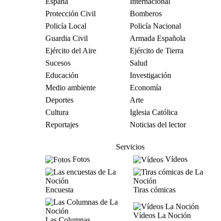
España
Internacional
Protección Civil
Bomberos
Policía Local
Policía Nacional
Guardia Civil
Armada Española
Ejército del Aire
Ejército de Tierra
Sucesos
Salud
Educación
Investigación
Medio ambiente
Economía
Deportes
Arte
Cultura
Iglesia Católica
Reportajes
Noticias del lector
Servicios
Fotos
Vídeos
Encuesta
Tiras cómicas
Vídeos La Noción
Las Columnas