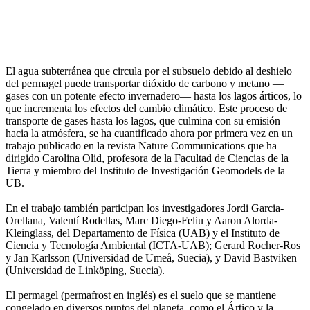
El agua subterránea que circula por el subsuelo debido al deshielo
del permagel puede transportar dióxido de carbono y metano —
gases con un potente efecto invernadero— hasta los lagos árticos, lo
que incrementa los efectos del cambio climático. Este proceso de
transporte de gases hasta los lagos, que culmina con su emisión
hacia la atmósfera, se ha cuantificado ahora por primera vez en un
trabajo publicado en la revista Nature Communications que ha
dirigido Carolina Olid, profesora de la Facultad de Ciencias de la
Tierra y miembro del Instituto de Investigación Geomodels de la
UB.
En el trabajo también participan los investigadores Jordi Garcia-
Orellana, Valentí Rodellas, Marc Diego-Feliu y Aaron Alorda-
Kleinglass, del Departamento de Física (UAB) y el Instituto de
Ciencia y Tecnología Ambiental (ICTA-UAB); Gerard Rocher-Ros
y Jan Karlsson (Universidad de Umeå, Suecia), y David Bastviken
(Universidad de Linköping, Suecia).
El permagel (permafrost en inglés) es el suelo que se mantiene
congelado en diversos puntos del planeta, como el Ártico y la