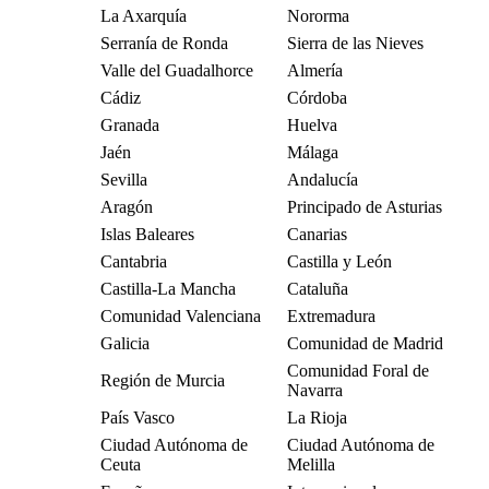
La Axarquía
Nororma
Serranía de Ronda
Sierra de las Nieves
Valle del Guadalhorce
Almería
Cádiz
Córdoba
Granada
Huelva
Jaén
Málaga
Sevilla
Andalucía
Aragón
Principado de Asturias
Islas Baleares
Canarias
Cantabria
Castilla y León
Castilla-La Mancha
Cataluña
Comunidad Valenciana
Extremadura
Galicia
Comunidad de Madrid
Comunidad Foral de
Región de Murcia
Navarra
País Vasco
La Rioja
Ciudad Autónoma de
Ciudad Autónoma de
Ceuta
Melilla