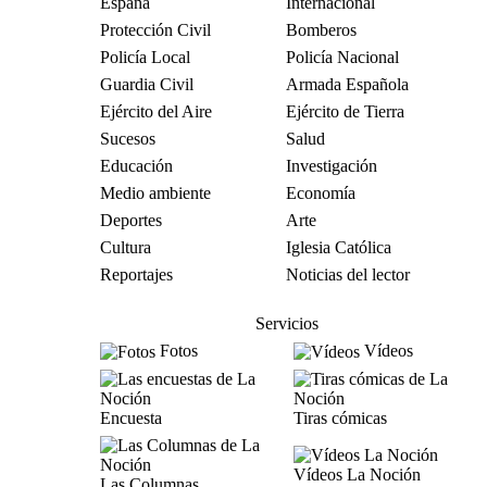
España
Internacional
Protección Civil
Bomberos
Policía Local
Policía Nacional
Guardia Civil
Armada Española
Ejército del Aire
Ejército de Tierra
Sucesos
Salud
Educación
Investigación
Medio ambiente
Economía
Deportes
Arte
Cultura
Iglesia Católica
Reportajes
Noticias del lector
Servicios
Fotos
Vídeos
Encuesta
Tiras cómicas
Vídeos La Noción
Las Columnas