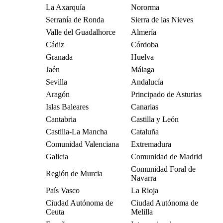
La Axarquía
Nororma
Serranía de Ronda
Sierra de las Nieves
Valle del Guadalhorce
Almería
Cádiz
Córdoba
Granada
Huelva
Jaén
Málaga
Sevilla
Andalucía
Aragón
Principado de Asturias
Islas Baleares
Canarias
Cantabria
Castilla y León
Castilla-La Mancha
Cataluña
Comunidad Valenciana
Extremadura
Galicia
Comunidad de Madrid
Comunidad Foral de
Región de Murcia
Navarra
País Vasco
La Rioja
Ciudad Autónoma de
Ciudad Autónoma de
Ceuta
Melilla