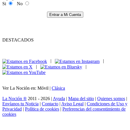
Si
No
Entrar a Mi Cuenta
DESTACADOS
|
|
|
|
Ver La Noción en: Móvil |
Clásica
La Noción ®
2011 - 2026 |
Ayuda
|
Mapa del sitio
|
Quienes somos
|
Envíanos tu Noticia
|
Contacto
|
Aviso Legal
|
Condiciones de Uso y
Privacidad
|
Política de cookies
|
Preferencias del consentimiento de
cookies