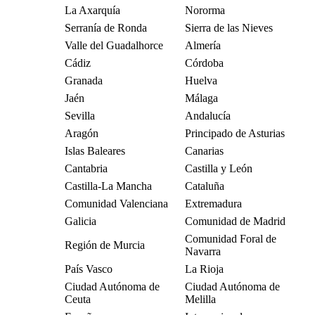
La Axarquía
Nororma
Serranía de Ronda
Sierra de las Nieves
Valle del Guadalhorce
Almería
Cádiz
Córdoba
Granada
Huelva
Jaén
Málaga
Sevilla
Andalucía
Aragón
Principado de Asturias
Islas Baleares
Canarias
Cantabria
Castilla y León
Castilla-La Mancha
Cataluña
Comunidad Valenciana
Extremadura
Galicia
Comunidad de Madrid
Comunidad Foral de
Región de Murcia
Navarra
País Vasco
La Rioja
Ciudad Autónoma de
Ciudad Autónoma de
Ceuta
Melilla