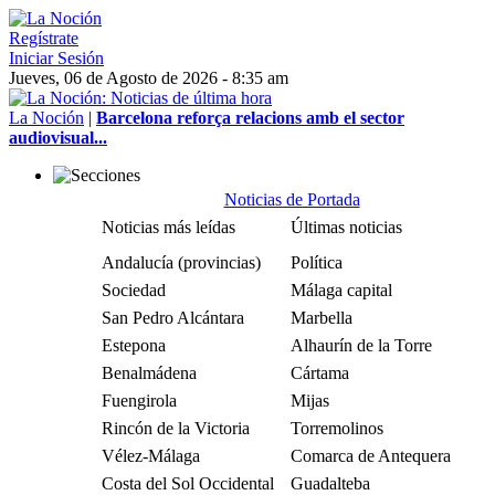
Regístrate
Iniciar Sesión
Jueves, 06 de Agosto de 2026 - 8:35 am
La Noción
|
Barcelona reforça relacions amb el sector
audiovisual...
Noticias de Portada
Noticias más leídas
Últimas noticias
Andalucía (provincias)
Política
Sociedad
Málaga capital
San Pedro Alcántara
Marbella
Estepona
Alhaurín de la Torre
Benalmádena
Cártama
Fuengirola
Mijas
Rincón de la Victoria
Torremolinos
Vélez-Málaga
Comarca de Antequera
Costa del Sol Occidental
Guadalteba