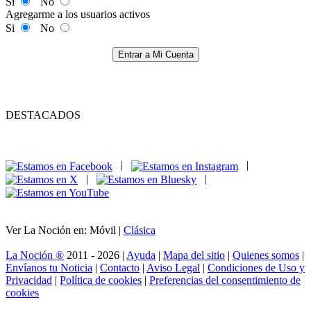
Si
No
Agregarme a los usuarios activos
Si
No
Entrar a Mi Cuenta
DESTACADOS
|
|
|
|
Ver La Noción en: Móvil |
Clásica
La Noción ®
2011 - 2026 |
Ayuda
|
Mapa del sitio
|
Quienes somos
|
Envíanos tu Noticia
|
Contacto
|
Aviso Legal
|
Condiciones de Uso y
Privacidad
|
Política de cookies
|
Preferencias del consentimiento de
cookies