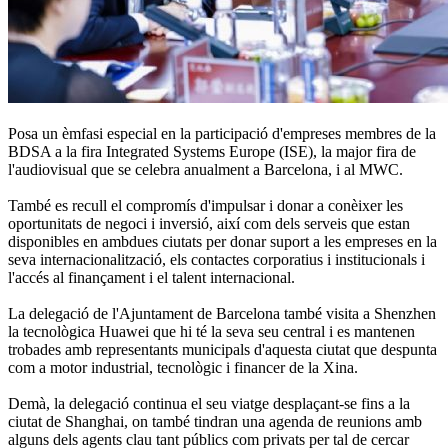
Posa un èmfasi especial en la participació d'empreses membres de la
BDSA a la fira Integrated Systems Europe (ISE), la major fira de
l'audiovisual que se celebra anualment a Barcelona, i al MWC.
També es recull el compromís d'impulsar i donar a conèixer les
oportunitats de negoci i inversió, així com dels serveis que estan
disponibles en ambdues ciutats per donar suport a les empreses en la
seva internacionalització, els contactes corporatius i institucionals i
l'accés al finançament i el talent internacional.
La delegació de l'Ajuntament de Barcelona també visita a Shenzhen
la tecnològica Huawei que hi té la seva seu central i es mantenen
trobades amb representants municipals d'aquesta ciutat que despunta
com a motor industrial, tecnològic i financer de la Xina.
Demà, la delegació continua el seu viatge desplaçant-se fins a la
ciutat de Shanghai, on també tindran una agenda de reunions amb
alguns dels agents clau tant públics com privats per tal de cercar