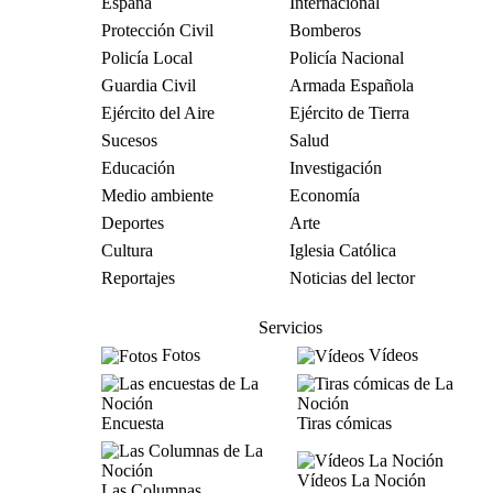
España
Internacional
Protección Civil
Bomberos
Policía Local
Policía Nacional
Guardia Civil
Armada Española
Ejército del Aire
Ejército de Tierra
Sucesos
Salud
Educación
Investigación
Medio ambiente
Economía
Deportes
Arte
Cultura
Iglesia Católica
Reportajes
Noticias del lector
Servicios
Fotos
Vídeos
Encuesta
Tiras cómicas
Vídeos La Noción
Las Columnas