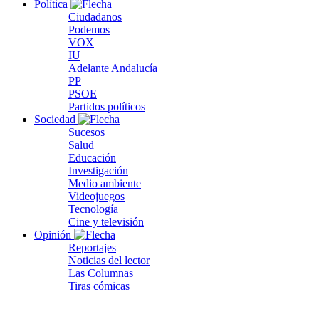
Política
Ciudadanos
Podemos
VOX
IU
Adelante Andalucía
PP
PSOE
Partidos políticos
Sociedad
Sucesos
Salud
Educación
Investigación
Medio ambiente
Videojuegos
Tecnología
Cine y televisión
Opinión
Reportajes
Noticias del lector
Las Columnas
Tiras cómicas