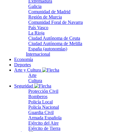
Extremadura
Galicia
Comunidad de Madrid
Región de Murcia
Comunidad Foral de Navarra
País Vasco
La Rioja
Ciudad Autónoma de Ceuta
Ciudad Autónoma de Melilla
España (autonomías)
Internacional
Economía
Deportes
Arte y Cultura
Arte
Cultura
Seguridad
Protección Civil
Bomberos
Policía Local
Policía Nacional
Guardia Civil
Armada Española
Ejército del Aire
Ejército de Tierra