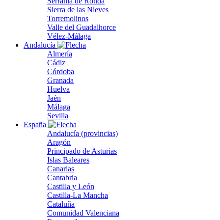
Serranía de Ronda
Sierra de las Nieves
Torremolinos
Valle del Guadalhorce
Vélez-Málaga
Andalucía
Almería
Cádiz
Córdoba
Granada
Huelva
Jaén
Málaga
Sevilla
España
Andalucía (provincias)
Aragón
Principado de Asturias
Islas Baleares
Canarias
Cantabria
Castilla y León
Castilla-La Mancha
Cataluña
Comunidad Valenciana