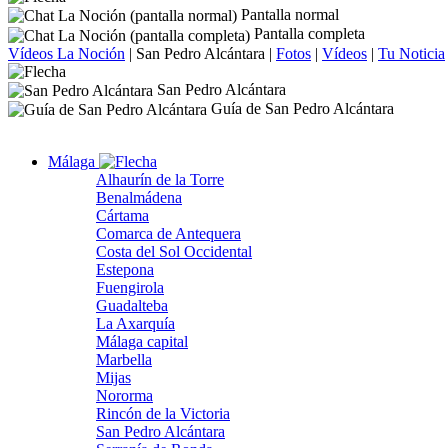
Pantalla normal
Pantalla completa
Vídeos La Noción
|
San Pedro Alcántara
|
Fotos
|
Vídeos
|
Tu Noticia
San Pedro Alcántara
Guía de San Pedro Alcántara
Málaga
Alhaurín de la Torre
Benalmádena
Cártama
Comarca de Antequera
Costa del Sol Occidental
Estepona
Fuengirola
Guadalteba
La Axarquía
Málaga capital
Marbella
Mijas
Nororma
Rincón de la Victoria
San Pedro Alcántara