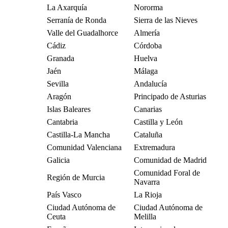
La Axarquía
Nororma
Serranía de Ronda
Sierra de las Nieves
Valle del Guadalhorce
Almería
Cádiz
Córdoba
Granada
Huelva
Jaén
Málaga
Sevilla
Andalucía
Aragón
Principado de Asturias
Islas Baleares
Canarias
Cantabria
Castilla y León
Castilla-La Mancha
Cataluña
Comunidad Valenciana
Extremadura
Galicia
Comunidad de Madrid
Comunidad Foral de
Región de Murcia
Navarra
País Vasco
La Rioja
Ciudad Autónoma de
Ciudad Autónoma de
Ceuta
Melilla