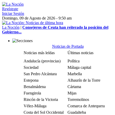
Regístrate
Iniciar Sesión
Domingo, 09 de Agosto de 2026 - 9:50 am
La Noción
|
Consejeros de Ceuta han reiterado la posición del
Gobierno...
Noticias de Portada
Noticias más leídas
Últimas noticias
Andalucía (provincias)
Política
Sociedad
Málaga capital
San Pedro Alcántara
Marbella
Estepona
Alhaurín de la Torre
Benalmádena
Cártama
Fuengirola
Mijas
Rincón de la Victoria
Torremolinos
Vélez-Málaga
Comarca de Antequera
Costa del Sol Occidental
Guadalteba