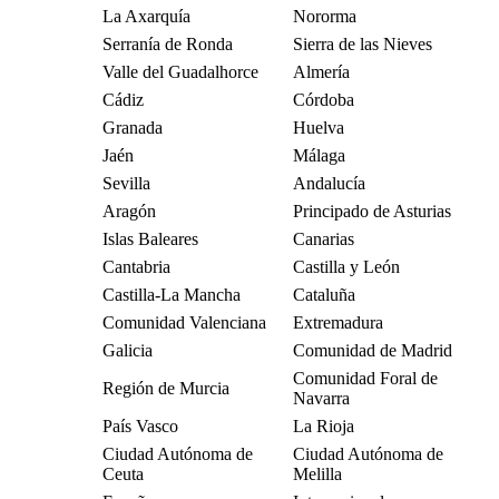
La Axarquía
Nororma
Serranía de Ronda
Sierra de las Nieves
Valle del Guadalhorce
Almería
Cádiz
Córdoba
Granada
Huelva
Jaén
Málaga
Sevilla
Andalucía
Aragón
Principado de Asturias
Islas Baleares
Canarias
Cantabria
Castilla y León
Castilla-La Mancha
Cataluña
Comunidad Valenciana
Extremadura
Galicia
Comunidad de Madrid
Comunidad Foral de
Región de Murcia
Navarra
País Vasco
La Rioja
Ciudad Autónoma de
Ciudad Autónoma de
Ceuta
Melilla