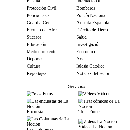
España
Internacional
Protección Civil
Bomberos
Policía Local
Policía Nacional
Guardia Civil
Armada Española
Ejército del Aire
Ejército de Tierra
Sucesos
Salud
Educación
Investigación
Medio ambiente
Economía
Deportes
Arte
Cultura
Iglesia Católica
Reportajes
Noticias del lector
Servicios
Fotos
Vídeos
Encuesta
Tiras cómicas
Vídeos La Noción
Las Columnas