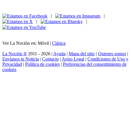
|
|
|
|
Ver La Noción en: Móvil |
Clásica
La Noción ®
2011 - 2026 |
Ayuda
|
Mapa del sitio
|
Quienes somos
|
Envíanos tu Noticia
|
Contacto
|
Aviso Legal
|
Condiciones de Uso y
Privacidad
|
Política de cookies
|
Preferencias del consentimiento de
cookies