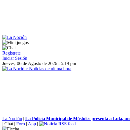
Regístrate
Iniciar Sesión
Jueves, 06 de Agosto de 2026 - 5:19 pm
La Noción
|
La Policía Municipal de Móstoles presenta a Lula, un
|
Chat
|
Foro
|
App
|