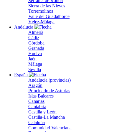
Serranía de Ronda
Sierra de las Nieves
Torremolinos
Valle del Guadalhorce
Vélez-Málaga
Andalucía
Almería
Cádiz
Córdoba
Granada
Huelva
Jaén
Málaga
Sevilla
España
Andalucía (provincias)
Aragón
Principado de Asturias
Islas Baleares
Canarias
Cantabria
Castilla y León
Castilla-La Mancha
Cataluña
Comunidad Valenciana