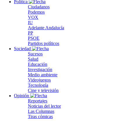
Política
Ciudadanos
Podemos
VOX
IU
Adelante Andalucía
PP
PSOE
Partidos políticos
Sociedad
Sucesos
Salud
Educación
Investigación
Medio ambiente
Videojuegos
Tecnología
Cine y televisión
Opinión
Reportajes
Noticias del lector
Las Columnas
Tiras cómicas