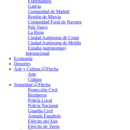
Extremadura
Galicia
Comunidad de Madrid
Región de Murcia
Comunidad Foral de Navarra
País Vasco
La Rioja
Ciudad Autónoma de Ceuta
Ciudad Autónoma de Melilla
España (autonomías)
Internacional
Economía
Deportes
Arte y Cultura
Arte
Cultura
Seguridad
Protección Civil
Bomberos
Policía Local
Policía Nacional
Guardia Civil
Armada Española
Ejército del Aire
Ejército de Tierra