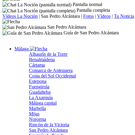
Pantalla normal
Pantalla completa
Vídeos La Noción
|
San Pedro Alcántara
|
Fotos
|
Vídeos
|
Tu Noticia
San Pedro Alcántara
Guía de San Pedro Alcántara
Málaga
Alhaurín de la Torre
Benalmádena
Cártama
Comarca de Antequera
Costa del Sol Occidental
Estepona
Fuengirola
Guadalteba
La Axarquía
Málaga capital
Marbella
Mijas
Nororma
Rincón de la Victoria
San Pedro Alcántara