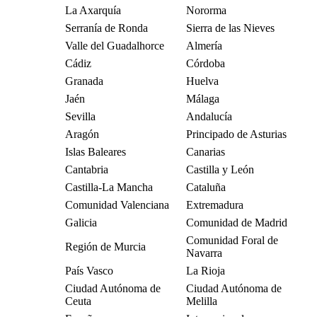
La Axarquía
Nororma
Serranía de Ronda
Sierra de las Nieves
Valle del Guadalhorce
Almería
Cádiz
Córdoba
Granada
Huelva
Jaén
Málaga
Sevilla
Andalucía
Aragón
Principado de Asturias
Islas Baleares
Canarias
Cantabria
Castilla y León
Castilla-La Mancha
Cataluña
Comunidad Valenciana
Extremadura
Galicia
Comunidad de Madrid
Comunidad Foral de
Región de Murcia
Navarra
País Vasco
La Rioja
Ciudad Autónoma de
Ciudad Autónoma de
Ceuta
Melilla