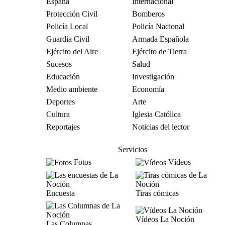
España
Internacional
Protección Civil
Bomberos
Policía Local
Policía Nacional
Guardia Civil
Armada Española
Ejército del Aire
Ejército de Tierra
Sucesos
Salud
Educación
Investigación
Medio ambiente
Economía
Deportes
Arte
Cultura
Iglesia Católica
Reportajes
Noticias del lector
Servicios
Fotos
Vídeos
Encuesta
Tiras cómicas
Vídeos La Noción
Las Columnas