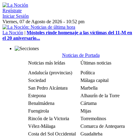
Regístrate
Iniciar Sesión
Viernes, 07 de Agosto de 2026 - 10:52 pm
La Noción
|
Móstoles rinde homenaje a las víctimas del 11-M en
el 20 aniversario...
Noticias de Portada
Noticias más leídas
Últimas noticias
Andalucía (provincias)
Política
Sociedad
Málaga capital
San Pedro Alcántara
Marbella
Estepona
Alhaurín de la Torre
Benalmádena
Cártama
Fuengirola
Mijas
Rincón de la Victoria
Torremolinos
Vélez-Málaga
Comarca de Antequera
Costa del Sol Occidental
Guadalteba