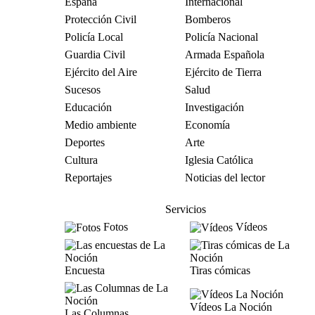
España
Internacional
Protección Civil
Bomberos
Policía Local
Policía Nacional
Guardia Civil
Armada Española
Ejército del Aire
Ejército de Tierra
Sucesos
Salud
Educación
Investigación
Medio ambiente
Economía
Deportes
Arte
Cultura
Iglesia Católica
Reportajes
Noticias del lector
Servicios
Fotos
Vídeos
Encuesta
Tiras cómicas
Vídeos La Noción
Las Columnas