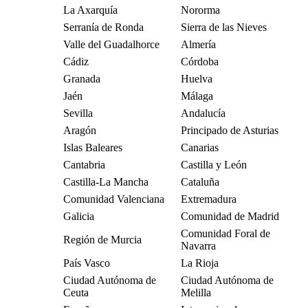
La Axarquía
Nororma
Serranía de Ronda
Sierra de las Nieves
Valle del Guadalhorce
Almería
Cádiz
Córdoba
Granada
Huelva
Jaén
Málaga
Sevilla
Andalucía
Aragón
Principado de Asturias
Islas Baleares
Canarias
Cantabria
Castilla y León
Castilla-La Mancha
Cataluña
Comunidad Valenciana
Extremadura
Galicia
Comunidad de Madrid
Comunidad Foral de
Región de Murcia
Navarra
País Vasco
La Rioja
Ciudad Autónoma de
Ciudad Autónoma de
Ceuta
Melilla