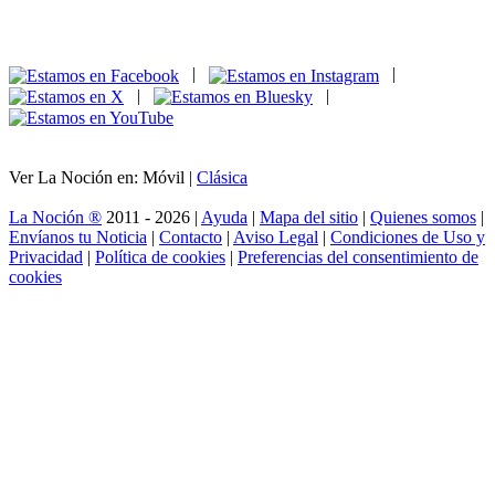
|
|
|
|
Ver La Noción en: Móvil |
Clásica
La Noción ®
2011 - 2026 |
Ayuda
|
Mapa del sitio
|
Quienes somos
|
Envíanos tu Noticia
|
Contacto
|
Aviso Legal
|
Condiciones de Uso y
Privacidad
|
Política de cookies
|
Preferencias del consentimiento de
cookies