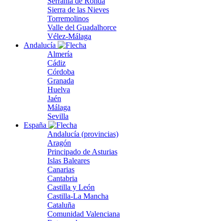
Serranía de Ronda
Sierra de las Nieves
Torremolinos
Valle del Guadalhorce
Vélez-Málaga
Andalucía
Almería
Cádiz
Córdoba
Granada
Huelva
Jaén
Málaga
Sevilla
España
Andalucía (provincias)
Aragón
Principado de Asturias
Islas Baleares
Canarias
Cantabria
Castilla y León
Castilla-La Mancha
Cataluña
Comunidad Valenciana