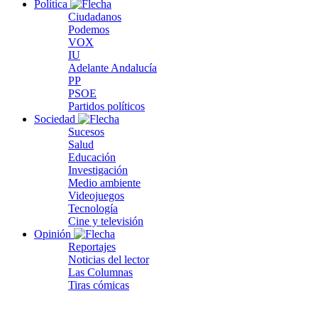
Política
Ciudadanos
Podemos
VOX
IU
Adelante Andalucía
PP
PSOE
Partidos políticos
Sociedad
Sucesos
Salud
Educación
Investigación
Medio ambiente
Videojuegos
Tecnología
Cine y televisión
Opinión
Reportajes
Noticias del lector
Las Columnas
Tiras cómicas