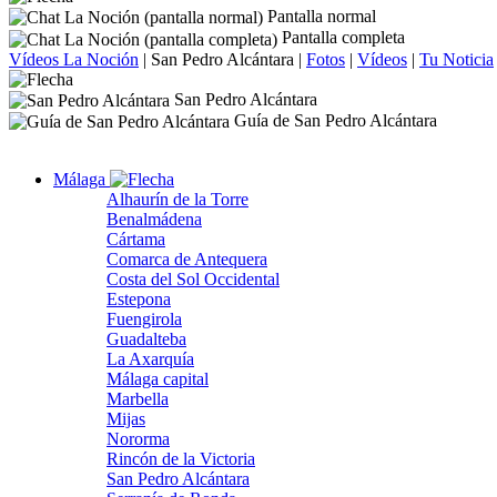
Pantalla normal
Pantalla completa
Vídeos La Noción
|
San Pedro Alcántara
|
Fotos
|
Vídeos
|
Tu Noticia
San Pedro Alcántara
Guía de San Pedro Alcántara
Málaga
Alhaurín de la Torre
Benalmádena
Cártama
Comarca de Antequera
Costa del Sol Occidental
Estepona
Fuengirola
Guadalteba
La Axarquía
Málaga capital
Marbella
Mijas
Nororma
Rincón de la Victoria
San Pedro Alcántara