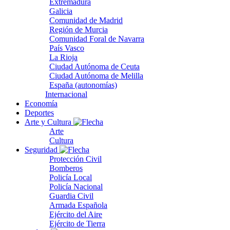
Extremadura
Galicia
Comunidad de Madrid
Región de Murcia
Comunidad Foral de Navarra
País Vasco
La Rioja
Ciudad Autónoma de Ceuta
Ciudad Autónoma de Melilla
España (autonomías)
Internacional
Economía
Deportes
Arte y Cultura
Arte
Cultura
Seguridad
Protección Civil
Bomberos
Policía Local
Policía Nacional
Guardia Civil
Armada Española
Ejército del Aire
Ejército de Tierra