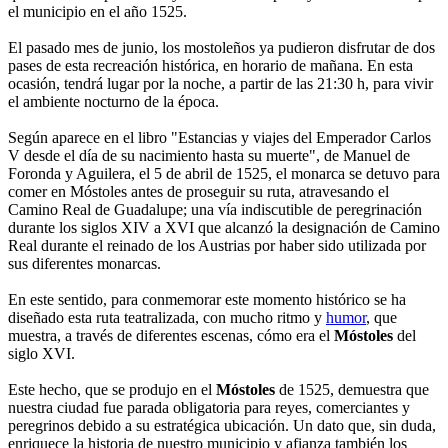
el municipio en el año 1525.
El pasado mes de junio, los mostoleños ya pudieron disfrutar de dos
pases de esta recreación histórica, en horario de mañana. En esta
ocasión, tendrá lugar por la noche, a partir de las 21:30 h, para vivir
el ambiente nocturno de la época.
Según aparece en el libro "Estancias y viajes del Emperador Carlos
V desde el día de su nacimiento hasta su muerte", de Manuel de
Foronda y Aguilera, el 5 de abril de 1525, el monarca se detuvo para
comer en Móstoles antes de proseguir su ruta, atravesando el
Camino Real de Guadalupe; una vía indiscutible de peregrinación
durante los siglos XIV a XVI que alcanzó la designación de Camino
Real durante el reinado de los Austrias por haber sido utilizada por
sus diferentes monarcas.
En este sentido, para conmemorar este momento histórico se ha
diseñado esta ruta teatralizada, con mucho ritmo y
humor
, que
muestra, a través de diferentes escenas, cómo era el
Móstoles
del
siglo XVI.
Este hecho, que se produjo en el
Móstoles
de 1525, demuestra que
nuestra ciudad fue parada obligatoria para reyes, comerciantes y
peregrinos debido a su estratégica ubicación. Un dato que, sin duda,
enriquece la historia de nuestro municipio y afianza también los