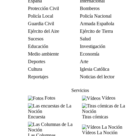
España
Internacional
Protección Civil
Bomberos
Policía Local
Policía Nacional
Guardia Civil
Armada Española
Ejército del Aire
Ejército de Tierra
Sucesos
Salud
Educación
Investigación
Medio ambiente
Economía
Deportes
Arte
Cultura
Iglesia Católica
Reportajes
Noticias del lector
Servicios
Fotos
Vídeos
Encuesta
Tiras cómicas
Vídeos La Noción
Las Columnas