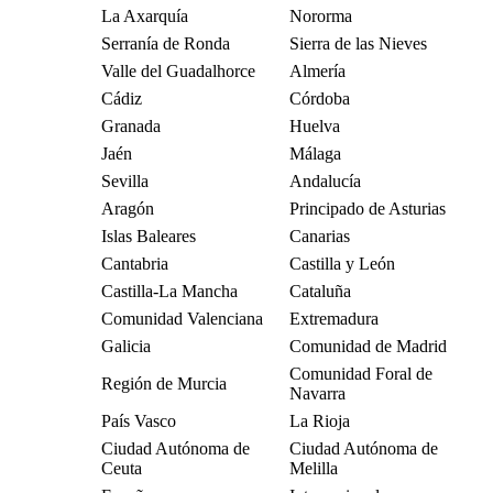
La Axarquía
Nororma
Serranía de Ronda
Sierra de las Nieves
Valle del Guadalhorce
Almería
Cádiz
Córdoba
Granada
Huelva
Jaén
Málaga
Sevilla
Andalucía
Aragón
Principado de Asturias
Islas Baleares
Canarias
Cantabria
Castilla y León
Castilla-La Mancha
Cataluña
Comunidad Valenciana
Extremadura
Galicia
Comunidad de Madrid
Comunidad Foral de
Región de Murcia
Navarra
País Vasco
La Rioja
Ciudad Autónoma de
Ciudad Autónoma de
Ceuta
Melilla