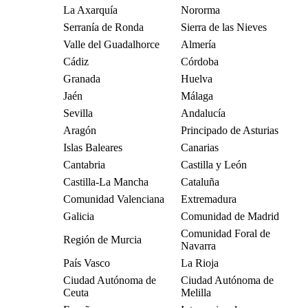
La Axarquía
Nororma
Serranía de Ronda
Sierra de las Nieves
Valle del Guadalhorce
Almería
Cádiz
Córdoba
Granada
Huelva
Jaén
Málaga
Sevilla
Andalucía
Aragón
Principado de Asturias
Islas Baleares
Canarias
Cantabria
Castilla y León
Castilla-La Mancha
Cataluña
Comunidad Valenciana
Extremadura
Galicia
Comunidad de Madrid
Comunidad Foral de
Región de Murcia
Navarra
País Vasco
La Rioja
Ciudad Autónoma de
Ciudad Autónoma de
Ceuta
Melilla