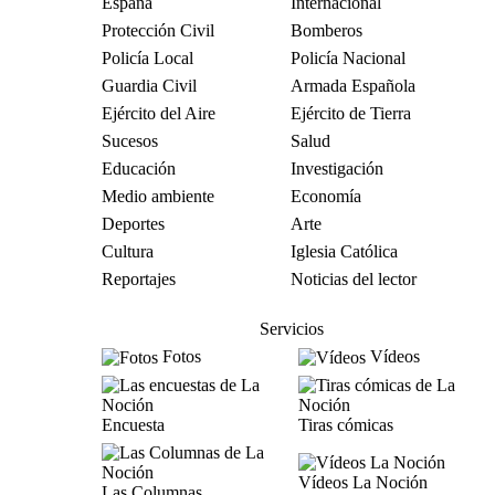
España
Internacional
Protección Civil
Bomberos
Policía Local
Policía Nacional
Guardia Civil
Armada Española
Ejército del Aire
Ejército de Tierra
Sucesos
Salud
Educación
Investigación
Medio ambiente
Economía
Deportes
Arte
Cultura
Iglesia Católica
Reportajes
Noticias del lector
Servicios
Fotos
Vídeos
Encuesta
Tiras cómicas
Vídeos La Noción
Las Columnas