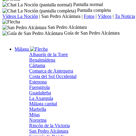
Pantalla normal
Pantalla completa
Vídeos La Noción
|
San Pedro Alcántara
|
Fotos
|
Vídeos
|
Tu Noticia
San Pedro Alcántara
Guía de San Pedro Alcántara
Málaga
Alhaurín de la Torre
Benalmádena
Cártama
Comarca de Antequera
Costa del Sol Occidental
Estepona
Fuengirola
Guadalteba
La Axarquía
Málaga capital
Marbella
Mijas
Nororma
Rincón de la Victoria
San Pedro Alcántara