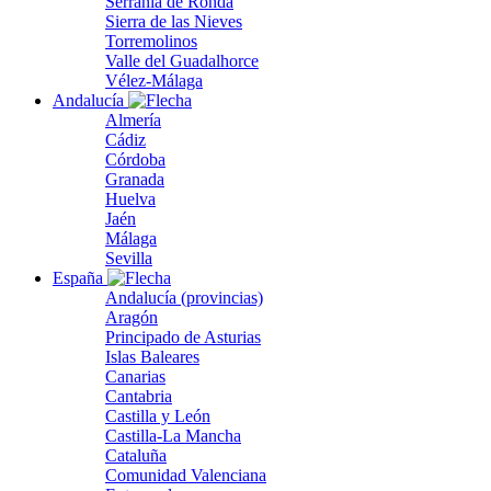
Serranía de Ronda
Sierra de las Nieves
Torremolinos
Valle del Guadalhorce
Vélez-Málaga
Andalucía
Almería
Cádiz
Córdoba
Granada
Huelva
Jaén
Málaga
Sevilla
España
Andalucía (provincias)
Aragón
Principado de Asturias
Islas Baleares
Canarias
Cantabria
Castilla y León
Castilla-La Mancha
Cataluña
Comunidad Valenciana