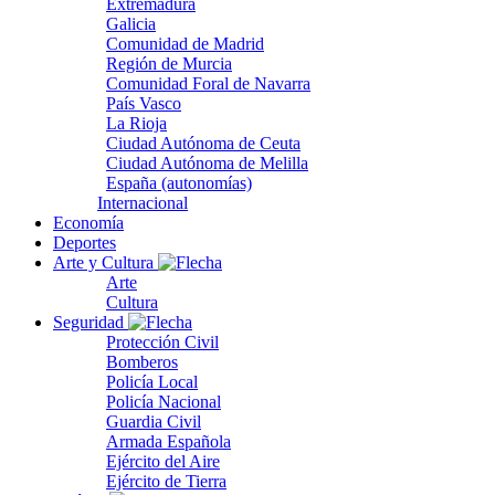
Extremadura
Galicia
Comunidad de Madrid
Región de Murcia
Comunidad Foral de Navarra
País Vasco
La Rioja
Ciudad Autónoma de Ceuta
Ciudad Autónoma de Melilla
España (autonomías)
Internacional
Economía
Deportes
Arte y Cultura
Arte
Cultura
Seguridad
Protección Civil
Bomberos
Policía Local
Policía Nacional
Guardia Civil
Armada Española
Ejército del Aire
Ejército de Tierra