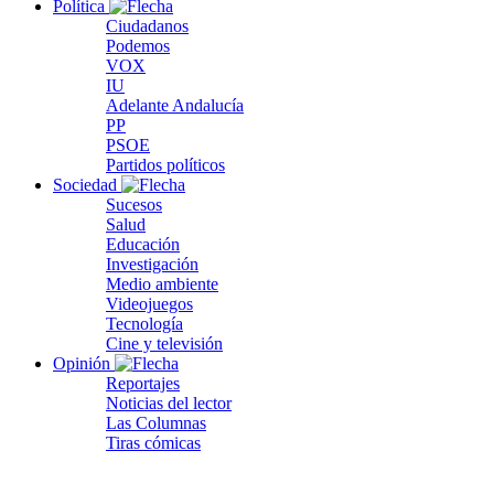
Política
Ciudadanos
Podemos
VOX
IU
Adelante Andalucía
PP
PSOE
Partidos políticos
Sociedad
Sucesos
Salud
Educación
Investigación
Medio ambiente
Videojuegos
Tecnología
Cine y televisión
Opinión
Reportajes
Noticias del lector
Las Columnas
Tiras cómicas