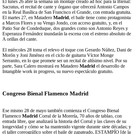
El lunes 26 abre la semana un montaje creado ad hoc para la Bienal:
Sacratus, el recital de cante y órgano que ofrecerá Antonio Campos
en la Real Basílica de San Francisco el Grande, con entrada gratuita.
El martes 27, en Matadero
Madrid
, el baile tiene como protagonista
a Marcos Flores y su Vengo Jondo, con acceso gratuito, y, en el
Patio Sur de Condeduque, dos grandes como son Antonio Reyes y
Esperanza Fernández inundarán la escena con el estreno absoluto de
A orillas del cante.
El miércoles 28 toma el relevo el toque con Gerardo Núñez, Dani de
Morón y Joni Jiménez en el ciclo de guitarra Víctor Monge
Serranito, en lo que promete ser un recital de altísimo nivel. Por su
parte, Sara Calero mostrará en Matadero
Madrid
el desarrollo de
Intangible work in progress, su nuevo espectáculo gratuito.
Congreso Bienal Flamenco Madrid
Ese mismo 28 de mayo también comienza el Congreso Bienal
Flamenco
Madrid
Corral de la Morería, 70 años de tablao, con
entrada libre, que analizará la historia del Corral y las claves de su
longevidad y cómo se ha mantenido vigente durante siete décadas; y
el taller coreográfico sobre el baile de zapateado, ESTAMPÍO [de la