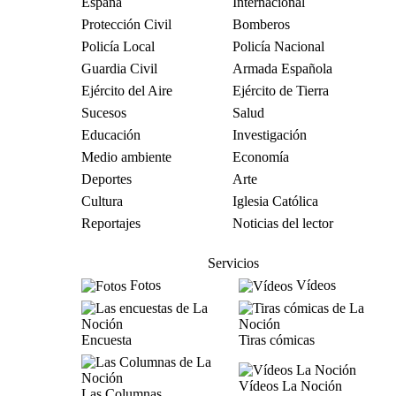
España
Internacional
Protección Civil
Bomberos
Policía Local
Policía Nacional
Guardia Civil
Armada Española
Ejército del Aire
Ejército de Tierra
Sucesos
Salud
Educación
Investigación
Medio ambiente
Economía
Deportes
Arte
Cultura
Iglesia Católica
Reportajes
Noticias del lector
Servicios
Fotos
Vídeos
Encuesta
Tiras cómicas
Vídeos La Noción
Las Columnas