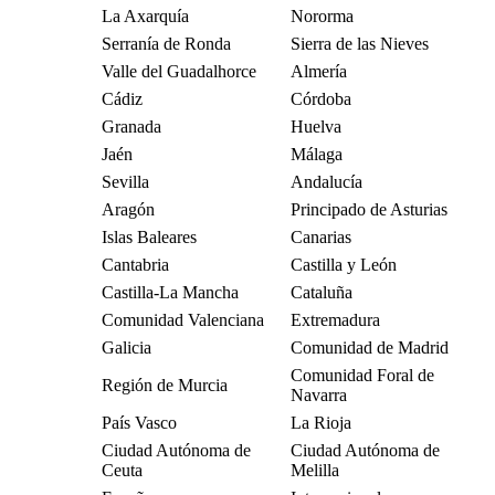
La Axarquía
Nororma
Serranía de Ronda
Sierra de las Nieves
Valle del Guadalhorce
Almería
Cádiz
Córdoba
Granada
Huelva
Jaén
Málaga
Sevilla
Andalucía
Aragón
Principado de Asturias
Islas Baleares
Canarias
Cantabria
Castilla y León
Castilla-La Mancha
Cataluña
Comunidad Valenciana
Extremadura
Galicia
Comunidad de Madrid
Comunidad Foral de
Región de Murcia
Navarra
País Vasco
La Rioja
Ciudad Autónoma de
Ciudad Autónoma de
Ceuta
Melilla