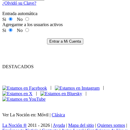
¿Olvidó su Clave?
Entrada automática
Si
No
Agregarme a los usuarios activos
Si
No
Entrar a Mi Cuenta
DESTACADOS
|
|
|
|
Ver La Noción en: Móvil |
Clásica
La Noción ®
2011 - 2026 |
Ayuda
|
Mapa del sitio
|
Quienes somos
|