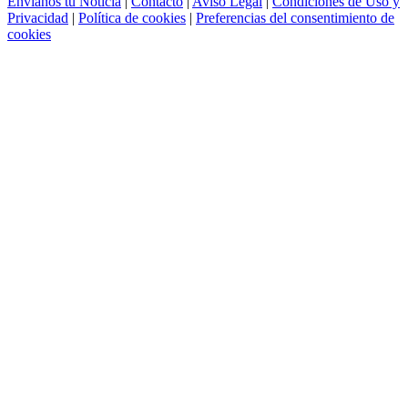
Envíanos tu Noticia
|
Contacto
|
Aviso Legal
|
Condiciones de Uso y
Privacidad
|
Política de cookies
|
Preferencias del consentimiento de
cookies