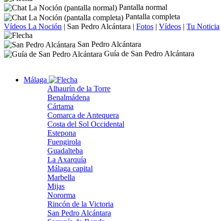
Pantalla normal
Pantalla completa
Vídeos La Noción
|
San Pedro Alcántara
|
Fotos
|
Vídeos
|
Tu Noticia
San Pedro Alcántara
Guía de San Pedro Alcántara
Málaga
Alhaurín de la Torre
Benalmádena
Cártama
Comarca de Antequera
Costa del Sol Occidental
Estepona
Fuengirola
Guadalteba
La Axarquía
Málaga capital
Marbella
Mijas
Nororma
Rincón de la Victoria
San Pedro Alcántara