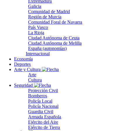
Extremadura
Galicia
Comunidad de Madrid
Región de Murcia
Comunidad Foral de Navarra
País Vasco
La Rioja
Ciudad Autónoma de Ceuta
Ciudad Autónoma de Melilla
España (autonomías)
Internacional
Economía
Deportes
Arte y Cultura
Arte
Cultura
Seguridad
Protección Civil
Bomberos
Policía Local
Policía Nacional
Guardia Civil
Armada Española
Ejército del Aire
Ejército de Tierra