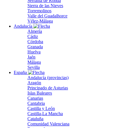
Serranía de Ronda
Sierra de las Nieves
Torremolinos
Valle del Guadalhorce
Vélez-Málaga
Andalucía
Almería
Cádiz
Córdoba
Granada
Huelva
Jaén
Málaga
Sevilla
España
Andalucía (provincias)
Aragón
Principado de Asturias
Islas Baleares
Canarias
Cantabria
Castilla y León
Castilla-La Mancha
Cataluña
Comunidad Valenciana