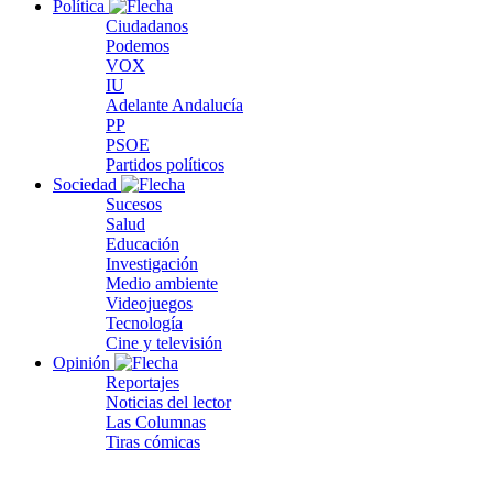
Política
Ciudadanos
Podemos
VOX
IU
Adelante Andalucía
PP
PSOE
Partidos políticos
Sociedad
Sucesos
Salud
Educación
Investigación
Medio ambiente
Videojuegos
Tecnología
Cine y televisión
Opinión
Reportajes
Noticias del lector
Las Columnas
Tiras cómicas