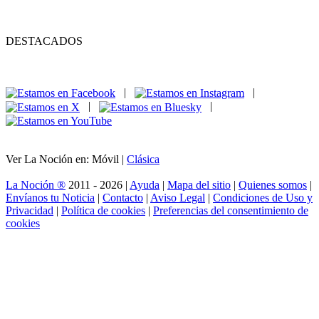
DESTACADOS
|
|
|
|
Ver La Noción en: Móvil |
Clásica
La Noción ®
2011 - 2026 |
Ayuda
|
Mapa del sitio
|
Quienes somos
|
Envíanos tu Noticia
|
Contacto
|
Aviso Legal
|
Condiciones de Uso y
Privacidad
|
Política de cookies
|
Preferencias del consentimiento de
cookies