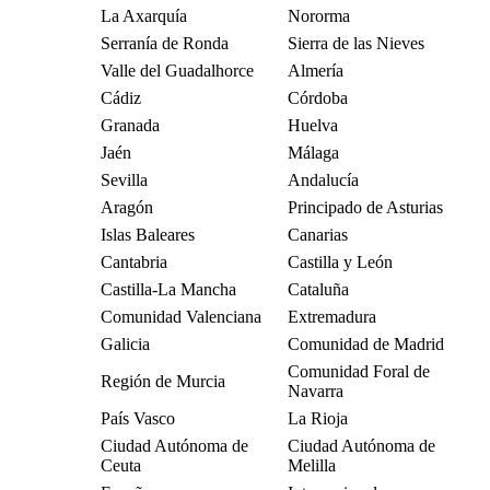
La Axarquía
Nororma
Serranía de Ronda
Sierra de las Nieves
Valle del Guadalhorce
Almería
Cádiz
Córdoba
Granada
Huelva
Jaén
Málaga
Sevilla
Andalucía
Aragón
Principado de Asturias
Islas Baleares
Canarias
Cantabria
Castilla y León
Castilla-La Mancha
Cataluña
Comunidad Valenciana
Extremadura
Galicia
Comunidad de Madrid
Comunidad Foral de
Región de Murcia
Navarra
País Vasco
La Rioja
Ciudad Autónoma de
Ciudad Autónoma de
Ceuta
Melilla