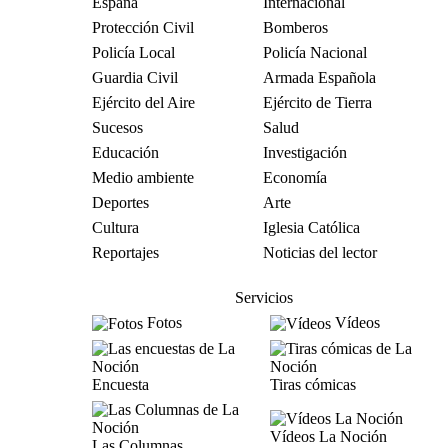
España
Internacional
Protección Civil
Bomberos
Policía Local
Policía Nacional
Guardia Civil
Armada Española
Ejército del Aire
Ejército de Tierra
Sucesos
Salud
Educación
Investigación
Medio ambiente
Economía
Deportes
Arte
Cultura
Iglesia Católica
Reportajes
Noticias del lector
Servicios
Fotos
Vídeos
Encuesta
Tiras cómicas
Vídeos La Noción
Las Columnas