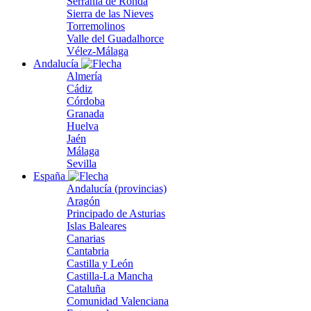
Serranía de Ronda
Sierra de las Nieves
Torremolinos
Valle del Guadalhorce
Vélez-Málaga
Andalucía
Almería
Cádiz
Córdoba
Granada
Huelva
Jaén
Málaga
Sevilla
España
Andalucía (provincias)
Aragón
Principado de Asturias
Islas Baleares
Canarias
Cantabria
Castilla y León
Castilla-La Mancha
Cataluña
Comunidad Valenciana