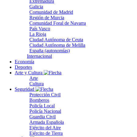
Extremadura
Galicia
Comunidad de Madrid
Región de Murcia
Comunidad Foral de Navarra
País Vasco
La Rioja
Ciudad Autónoma de Ceuta
Ciudad Autónoma de Melilla
España (autonomías)
Internacional
Economía
Deportes
Arte y Cultura
Arte
Cultura
Seguridad
Protección Civil
Bomberos
Policía Local
Policía Nacional
Guardia Civil
Armada Española
Ejército del Aire
Ejército de Tierra