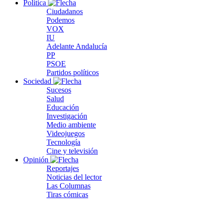
Política
Ciudadanos
Podemos
VOX
IU
Adelante Andalucía
PP
PSOE
Partidos políticos
Sociedad
Sucesos
Salud
Educación
Investigación
Medio ambiente
Videojuegos
Tecnología
Cine y televisión
Opinión
Reportajes
Noticias del lector
Las Columnas
Tiras cómicas