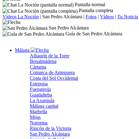
Pantalla normal
Pantalla completa
Vídeos La Noción
|
San Pedro Alcántara
|
Fotos
|
Vídeos
|
Tu Noticia
San Pedro Alcántara
Guía de San Pedro Alcántara
Málaga
Alhaurín de la Torre
Benalmádena
Cártama
Comarca de Antequera
Costa del Sol Occidental
Estepona
Fuengirola
Guadalteba
La Axarquía
Málaga capital
Marbella
Mijas
Nororma
Rincón de la Victoria
San Pedro Alcántara