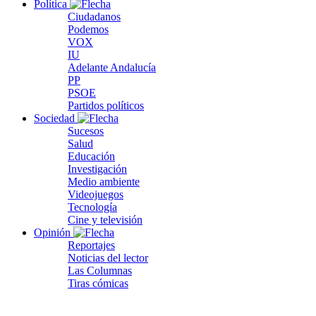
Política
Ciudadanos
Podemos
VOX
IU
Adelante Andalucía
PP
PSOE
Partidos políticos
Sociedad
Sucesos
Salud
Educación
Investigación
Medio ambiente
Videojuegos
Tecnología
Cine y televisión
Opinión
Reportajes
Noticias del lector
Las Columnas
Tiras cómicas