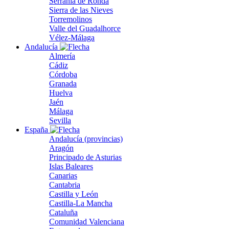
Serranía de Ronda
Sierra de las Nieves
Torremolinos
Valle del Guadalhorce
Vélez-Málaga
Andalucía
Almería
Cádiz
Córdoba
Granada
Huelva
Jaén
Málaga
Sevilla
España
Andalucía (provincias)
Aragón
Principado de Asturias
Islas Baleares
Canarias
Cantabria
Castilla y León
Castilla-La Mancha
Cataluña
Comunidad Valenciana