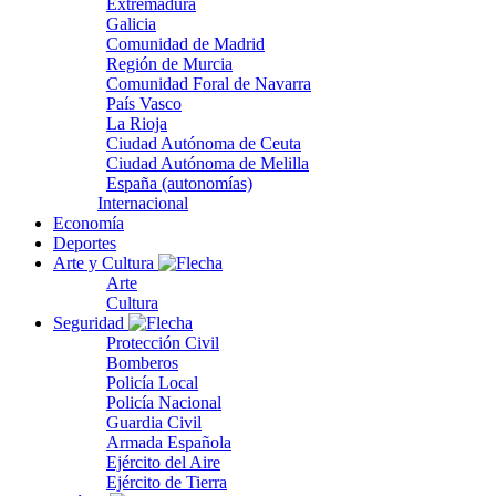
Extremadura
Galicia
Comunidad de Madrid
Región de Murcia
Comunidad Foral de Navarra
País Vasco
La Rioja
Ciudad Autónoma de Ceuta
Ciudad Autónoma de Melilla
España (autonomías)
Internacional
Economía
Deportes
Arte y Cultura
Arte
Cultura
Seguridad
Protección Civil
Bomberos
Policía Local
Policía Nacional
Guardia Civil
Armada Española
Ejército del Aire
Ejército de Tierra