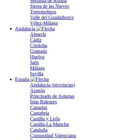
Serranía de Ronda
Sierra de las Nieves
Torremolinos
Valle del Guadalhorce
Vélez-Málaga
Andalucía
Almería
Cádiz
Córdoba
Granada
Huelva
Jaén
Málaga
Sevilla
España
Andalucía (provincias)
Aragón
Principado de Asturias
Islas Baleares
Canarias
Cantabria
Castilla y León
Castilla-La Mancha
Cataluña
Comunidad Valenciana