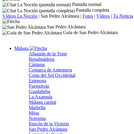
Pantalla normal
Pantalla completa
Vídeos La Noción
|
San Pedro Alcántara
|
Fotos
|
Vídeos
|
Tu Noticia
San Pedro Alcántara
Guía de San Pedro Alcántara
Málaga
Alhaurín de la Torre
Benalmádena
Cártama
Comarca de Antequera
Costa del Sol Occidental
Estepona
Fuengirola
Guadalteba
La Axarquía
Málaga capital
Marbella
Mijas
Nororma
Rincón de la Victoria
San Pedro Alcántara