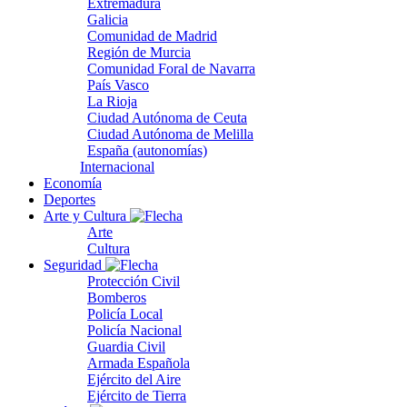
Extremadura
Galicia
Comunidad de Madrid
Región de Murcia
Comunidad Foral de Navarra
País Vasco
La Rioja
Ciudad Autónoma de Ceuta
Ciudad Autónoma de Melilla
España (autonomías)
Internacional
Economía
Deportes
Arte y Cultura
Arte
Cultura
Seguridad
Protección Civil
Bomberos
Policía Local
Policía Nacional
Guardia Civil
Armada Española
Ejército del Aire
Ejército de Tierra