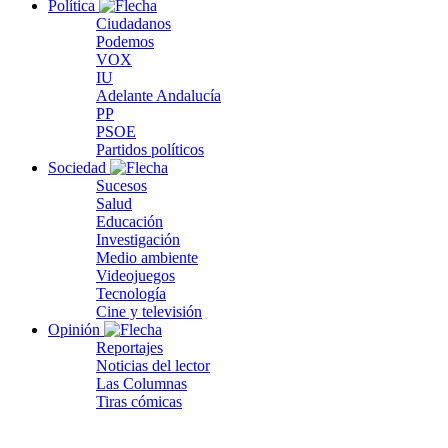
Política
Ciudadanos
Podemos
VOX
IU
Adelante Andalucía
PP
PSOE
Partidos políticos
Sociedad
Sucesos
Salud
Educación
Investigación
Medio ambiente
Videojuegos
Tecnología
Cine y televisión
Opinión
Reportajes
Noticias del lector
Las Columnas
Tiras cómicas