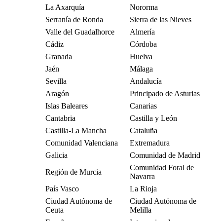
La Axarquía
Nororma
Serranía de Ronda
Sierra de las Nieves
Valle del Guadalhorce
Almería
Cádiz
Córdoba
Granada
Huelva
Jaén
Málaga
Sevilla
Andalucía
Aragón
Principado de Asturias
Islas Baleares
Canarias
Cantabria
Castilla y León
Castilla-La Mancha
Cataluña
Comunidad Valenciana
Extremadura
Galicia
Comunidad de Madrid
Comunidad Foral de
Región de Murcia
Navarra
País Vasco
La Rioja
Ciudad Autónoma de
Ciudad Autónoma de
Ceuta
Melilla