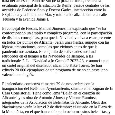
trata del acceso al Patio de Sol de la plaza de toros, frente a la
escalinata principal de la estación de Renfe, paseos centrales de las
avenidas de Federico Soto y Doctor Gadea, intersección entre la
Explanada y la Puerta del Mar, y rotonda localizada entre la calle
Teulada y la avenida Jaime I.
El concejal de Fiestas, Manuel Jiménez, ha explicado que "se ha
confeccionado un amplio y completo programa, con la participación
de distintas concejalías, para que la Navidad vuelva a estar presente
en todos los puntos de Alicante. Serán unas fiestas, aunque con las
lógicas precauciones, como las que vivimos antes de que la
pandemia nos azotara. El conjunto de actividades nos hará
retroceder en el tiempo a las Navidades de siempre, a las
tradicionales". La "Navidad a lo Grande" 2022-23 se anuncia con
un cartel original del diseñador alicantino Kike Torres. Se han
editado 20.000 ejemplares de un programa de mano en castellano,
valenciano e inglés.
El calendario comienza el martes 29 de noviembre con la
inauguración del Belén del Ayuntamiento, situado en el zaguán de la
Casa Consistorial. Tiene como lema "Belén en el corazón de
Alicante" y es obra de Antonio Alonso y Vicente Ramírez,
integrantes de la Asociación de Belenistas de Alicante. Otros dos
Nacimientos verán la luz el 2 de diciembre: el situado en la Plaza de
la Montañeta, en el que han colaborado ocho maestros belenistas; y