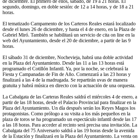
de diciembre. El primero de ellos, sábado, de 19 a 21 horas. El
segundo, domingo, en doble sesión: de 12 a 14 horas, y de 18 a 21
horas.
El tematizado Campamento de los Carteros Reales estará localizado
desde el lunes 26 de diciembre, y hasta el 4 de enero, en la Plaza de
Gabriel Miró. También se habilitará un servicio de cita on line en la
web del Ayuntamiento, desde el 20 de diciembre, a partir de las 9
horas.
El sábado 31 de diciembre, Nochevieja, habrá una doble actividad
en la Plaza del Ayuntamiento. Desde las 11 a las 13 horas está
programado el Cotillón Infantil. Ya, por la noche, se celebrará la
Fiesta y Campanadas de Fin de Año. Comenzará a las 23 horas y
finalizará a las 4 de la madrugada. Se repartirán uvas de manera
gratuita y habrá música en directo con la actuación de una orquesta.
La Cabalgata de las Carteras Reales saldrá el miércoles 4 de enero, a
partir de las 18 horas, desde el Palacio Provincial para finalizar en la
Plaza del Ayuntamiento. Un día después serán los Reyes Magos los
protagonistas. Como prólogo a su visita a los más pequeños en la
plaza de toros se ha programado un espectáculo infantil desde las 17
a las 18 horas. Para acceder al recinto será precisa una invitación. La
Cabalgata del 75 Aniversario saldrá a las 19 horas desde la avenida
de la Estación y finalizará en la Plaza del Ayuntamiento. La venta on