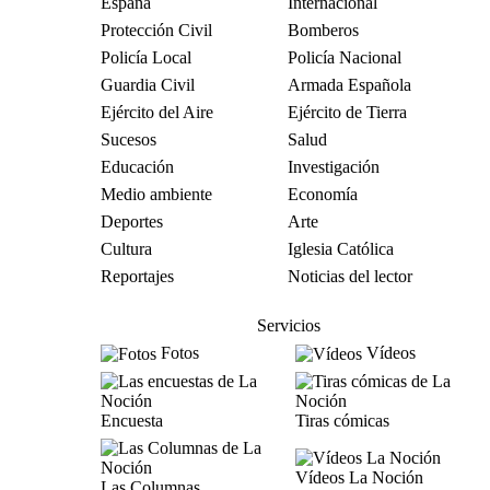
España
Internacional
Protección Civil
Bomberos
Policía Local
Policía Nacional
Guardia Civil
Armada Española
Ejército del Aire
Ejército de Tierra
Sucesos
Salud
Educación
Investigación
Medio ambiente
Economía
Deportes
Arte
Cultura
Iglesia Católica
Reportajes
Noticias del lector
Servicios
Fotos
Vídeos
Encuesta
Tiras cómicas
Vídeos La Noción
Las Columnas