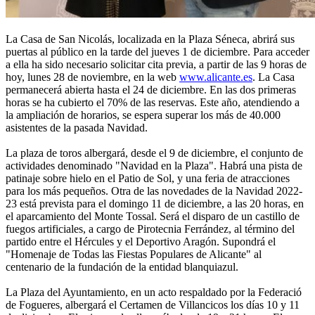
La Casa de San Nicolás, localizada en la Plaza Séneca, abrirá sus
puertas al público en la tarde del jueves 1 de diciembre. Para acceder
a ella ha sido necesario solicitar cita previa, a partir de las 9 horas de
hoy, lunes 28 de noviembre, en la web
www.alicante.es
. La Casa
permanecerá abierta hasta el 24 de diciembre. En las dos primeras
horas se ha cubierto el 70% de las reservas. Este año, atendiendo a
la ampliación de horarios, se espera superar los más de 40.000
asistentes de la pasada Navidad.
La plaza de toros albergará, desde el 9 de diciembre, el conjunto de
actividades denominado "Navidad en la Plaza". Habrá una pista de
patinaje sobre hielo en el Patio de Sol, y una feria de atracciones
para los más pequeños. Otra de las novedades de la Navidad 2022-
23 está prevista para el domingo 11 de diciembre, a las 20 horas, en
el aparcamiento del Monte Tossal. Será el disparo de un castillo de
fuegos artificiales, a cargo de Pirotecnia Ferrández, al término del
partido entre el Hércules y el Deportivo Aragón. Supondrá el
"Homenaje de Todas las Fiestas Populares de Alicante" al
centenario de la fundación de la entidad blanquiazul.
La Plaza del Ayuntamiento, en un acto respaldado por la Federació
de Fogueres, albergará el Certamen de Villancicos los días 10 y 11