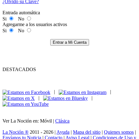
¿Olvidó su Clave?
Entrada automática
Si
No
Agregarme a los usuarios activos
Si
No
Entrar a Mi Cuenta
DESTACADOS
|
|
|
|
Ver La Noción en: Móvil |
Clásica
La Noción ®
2011 - 2026 |
Ayuda
|
Mapa del sitio
|
Quienes somos
|
Envíanos tu Noticia
|
Contacto
|
Aviso Legal
|
Condiciones de Uso y