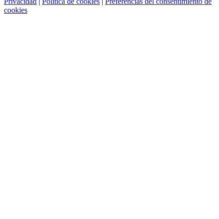
Privacidad
|
Política de cookies
|
Preferencias del consentimiento de
cookies