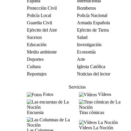
España
Internacional
Protección Civil
Bomberos
Policía Local
Policía Nacional
Guardia Civil
Armada Española
Ejército del Aire
Ejército de Tierra
Sucesos
Salud
Educación
Investigación
Medio ambiente
Economía
Deportes
Arte
Cultura
Iglesia Católica
Reportajes
Noticias del lector
Servicios
Fotos
Vídeos
Encuesta
Tiras cómicas
Vídeos La Noción
Las Columnas