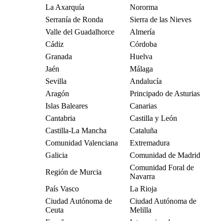
La Axarquía
Nororma
Serranía de Ronda
Sierra de las Nieves
Valle del Guadalhorce
Almería
Cádiz
Córdoba
Granada
Huelva
Jaén
Málaga
Sevilla
Andalucía
Aragón
Principado de Asturias
Islas Baleares
Canarias
Cantabria
Castilla y León
Castilla-La Mancha
Cataluña
Comunidad Valenciana
Extremadura
Galicia
Comunidad de Madrid
Comunidad Foral de
Región de Murcia
Navarra
País Vasco
La Rioja
Ciudad Autónoma de
Ciudad Autónoma de
Ceuta
Melilla