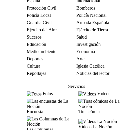
España
Internacional
Protección Civil
Bomberos
Policía Local
Policía Nacional
Guardia Civil
Armada Española
Ejército del Aire
Ejército de Tierra
Sucesos
Salud
Educación
Investigación
Medio ambiente
Economía
Deportes
Arte
Cultura
Iglesia Católica
Reportajes
Noticias del lector
Servicios
Fotos
Vídeos
Encuesta
Tiras cómicas
Vídeos La Noción
Las Columnas