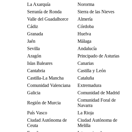
La Axarquía
Nororma
Serranía de Ronda
Sierra de las Nieves
Valle del Guadalhorce
Almería
Cádiz
Córdoba
Granada
Huelva
Jaén
Málaga
Sevilla
Andalucía
Aragón
Principado de Asturias
Islas Baleares
Canarias
Cantabria
Castilla y León
Castilla-La Mancha
Cataluña
Comunidad Valenciana
Extremadura
Galicia
Comunidad de Madrid
Comunidad Foral de
Región de Murcia
Navarra
País Vasco
La Rioja
Ciudad Autónoma de
Ciudad Autónoma de
Ceuta
Melilla