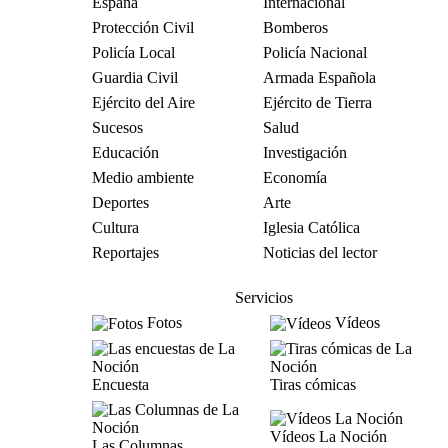
España
Internacional
Protección Civil
Bomberos
Policía Local
Policía Nacional
Guardia Civil
Armada Española
Ejército del Aire
Ejército de Tierra
Sucesos
Salud
Educación
Investigación
Medio ambiente
Economía
Deportes
Arte
Cultura
Iglesia Católica
Reportajes
Noticias del lector
Servicios
Fotos
Vídeos
Encuesta
Tiras cómicas
Vídeos La Noción
Las Columnas