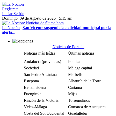
Regístrate
Iniciar Sesión
Domingo, 09 de Agosto de 2026 - 5:15 am
La Noción
|
San Vicente suspende la actividad municipal por la
alerta...
Noticias de Portada
Noticias más leídas
Últimas noticias
Andalucía (provincias)
Política
Sociedad
Málaga capital
San Pedro Alcántara
Marbella
Estepona
Alhaurín de la Torre
Benalmádena
Cártama
Fuengirola
Mijas
Rincón de la Victoria
Torremolinos
Vélez-Málaga
Comarca de Antequera
Costa del Sol Occidental
Guadalteba