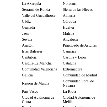
La Axarquía
Nororma
Serranía de Ronda
Sierra de las Nieves
Valle del Guadalhorce
Almería
Cádiz
Córdoba
Granada
Huelva
Jaén
Málaga
Sevilla
Andalucía
Aragón
Principado de Asturias
Islas Baleares
Canarias
Cantabria
Castilla y León
Castilla-La Mancha
Cataluña
Comunidad Valenciana
Extremadura
Galicia
Comunidad de Madrid
Comunidad Foral de
Región de Murcia
Navarra
País Vasco
La Rioja
Ciudad Autónoma de
Ciudad Autónoma de
Ceuta
Melilla