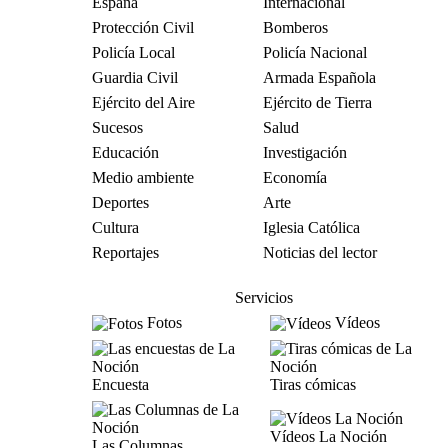
España
Internacional
Protección Civil
Bomberos
Policía Local
Policía Nacional
Guardia Civil
Armada Española
Ejército del Aire
Ejército de Tierra
Sucesos
Salud
Educación
Investigación
Medio ambiente
Economía
Deportes
Arte
Cultura
Iglesia Católica
Reportajes
Noticias del lector
Servicios
Fotos
Vídeos
Encuesta
Tiras cómicas
Vídeos La Noción
Las Columnas