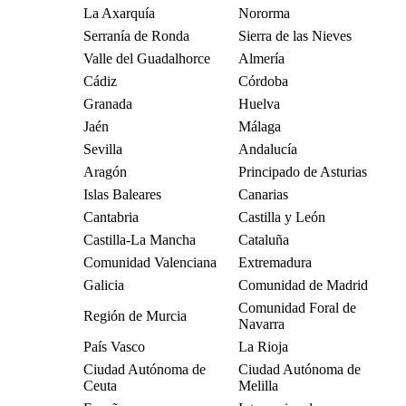
La Axarquía
Nororma
Serranía de Ronda
Sierra de las Nieves
Valle del Guadalhorce
Almería
Cádiz
Córdoba
Granada
Huelva
Jaén
Málaga
Sevilla
Andalucía
Aragón
Principado de Asturias
Islas Baleares
Canarias
Cantabria
Castilla y León
Castilla-La Mancha
Cataluña
Comunidad Valenciana
Extremadura
Galicia
Comunidad de Madrid
Comunidad Foral de
Región de Murcia
Navarra
País Vasco
La Rioja
Ciudad Autónoma de
Ciudad Autónoma de
Ceuta
Melilla