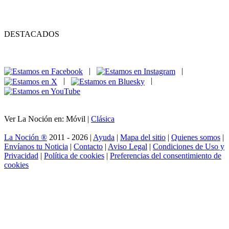
DESTACADOS
|
|
|
|
Ver La Noción en: Móvil |
Clásica
La Noción ®
2011 - 2026 |
Ayuda
|
Mapa del sitio
|
Quienes somos
|
Envíanos tu Noticia
|
Contacto
|
Aviso Legal
|
Condiciones de Uso y
Privacidad
|
Política de cookies
|
Preferencias del consentimiento de
cookies