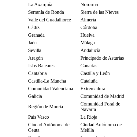
La Axarquía
Nororma
Serranía de Ronda
Sierra de las Nieves
Valle del Guadalhorce
Almería
Cádiz
Córdoba
Granada
Huelva
Jaén
Málaga
Sevilla
Andalucía
Aragón
Principado de Asturias
Islas Baleares
Canarias
Cantabria
Castilla y León
Castilla-La Mancha
Cataluña
Comunidad Valenciana
Extremadura
Galicia
Comunidad de Madrid
Comunidad Foral de
Región de Murcia
Navarra
País Vasco
La Rioja
Ciudad Autónoma de
Ciudad Autónoma de
Ceuta
Melilla