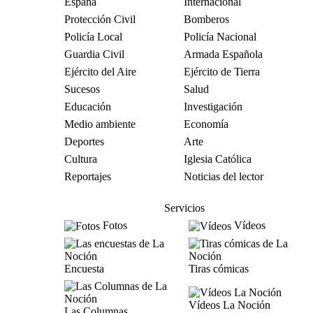
España
Internacional
Protección Civil
Bomberos
Policía Local
Policía Nacional
Guardia Civil
Armada Española
Ejército del Aire
Ejército de Tierra
Sucesos
Salud
Educación
Investigación
Medio ambiente
Economía
Deportes
Arte
Cultura
Iglesia Católica
Reportajes
Noticias del lector
Servicios
Fotos
Vídeos
Encuesta
Tiras cómicas
Vídeos La Noción
Las Columnas