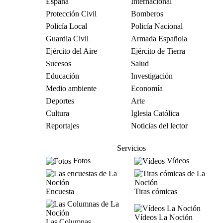
España
Internacional
Protección Civil
Bomberos
Policía Local
Policía Nacional
Guardia Civil
Armada Española
Ejército del Aire
Ejército de Tierra
Sucesos
Salud
Educación
Investigación
Medio ambiente
Economía
Deportes
Arte
Cultura
Iglesia Católica
Reportajes
Noticias del lector
Servicios
Fotos
Vídeos
Encuesta
Tiras cómicas
Vídeos La Noción
Las Columnas