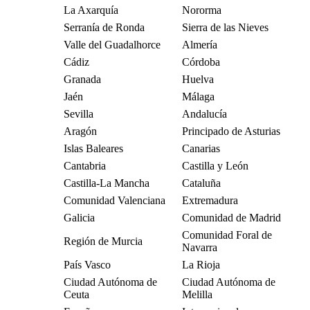
La Axarquía
Nororma
Serranía de Ronda
Sierra de las Nieves
Valle del Guadalhorce
Almería
Cádiz
Córdoba
Granada
Huelva
Jaén
Málaga
Sevilla
Andalucía
Aragón
Principado de Asturias
Islas Baleares
Canarias
Cantabria
Castilla y León
Castilla-La Mancha
Cataluña
Comunidad Valenciana
Extremadura
Galicia
Comunidad de Madrid
Comunidad Foral de
Región de Murcia
Navarra
País Vasco
La Rioja
Ciudad Autónoma de
Ciudad Autónoma de
Ceuta
Melilla