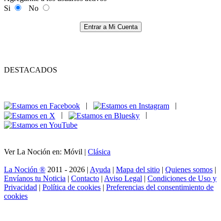
Si
No
Entrar a Mi Cuenta
DESTACADOS
|
|
|
|
Ver La Noción en: Móvil |
Clásica
La Noción ®
2011 - 2026 |
Ayuda
|
Mapa del sitio
|
Quienes somos
|
Envíanos tu Noticia
|
Contacto
|
Aviso Legal
|
Condiciones de Uso y
Privacidad
|
Política de cookies
|
Preferencias del consentimiento de
cookies