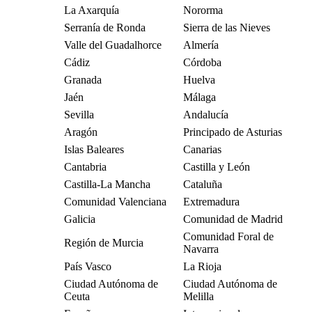
La Axarquía
Nororma
Serranía de Ronda
Sierra de las Nieves
Valle del Guadalhorce
Almería
Cádiz
Córdoba
Granada
Huelva
Jaén
Málaga
Sevilla
Andalucía
Aragón
Principado de Asturias
Islas Baleares
Canarias
Cantabria
Castilla y León
Castilla-La Mancha
Cataluña
Comunidad Valenciana
Extremadura
Galicia
Comunidad de Madrid
Comunidad Foral de
Región de Murcia
Navarra
País Vasco
La Rioja
Ciudad Autónoma de
Ciudad Autónoma de
Ceuta
Melilla