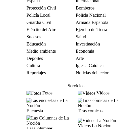
España
Internacional
Protección Civil
Bomberos
Policía Local
Policía Nacional
Guardia Civil
Armada Española
Ejército del Aire
Ejército de Tierra
Sucesos
Salud
Educación
Investigación
Medio ambiente
Economía
Deportes
Arte
Cultura
Iglesia Católica
Reportajes
Noticias del lector
Servicios
Fotos
Vídeos
Encuesta
Tiras cómicas
Vídeos La Noción
Las Columnas