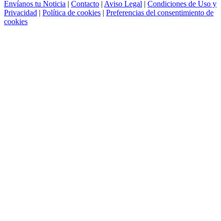
Envíanos tu Noticia
|
Contacto
|
Aviso Legal
|
Condiciones de Uso y
Privacidad
|
Política de cookies
|
Preferencias del consentimiento de
cookies