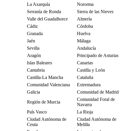
La Axarquía
Nororma
Serranía de Ronda
Sierra de las Nieves
Valle del Guadalhorce
Almería
Cádiz
Córdoba
Granada
Huelva
Jaén
Málaga
Sevilla
Andalucía
Aragón
Principado de Asturias
Islas Baleares
Canarias
Cantabria
Castilla y León
Castilla-La Mancha
Cataluña
Comunidad Valenciana
Extremadura
Galicia
Comunidad de Madrid
Comunidad Foral de
Región de Murcia
Navarra
País Vasco
La Rioja
Ciudad Autónoma de
Ciudad Autónoma de
Ceuta
Melilla