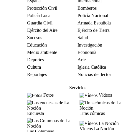
España
Internacional
Protección Civil
Bomberos
Policía Local
Policía Nacional
Guardia Civil
Armada Española
Ejército del Aire
Ejército de Tierra
Sucesos
Salud
Educación
Investigación
Medio ambiente
Economía
Deportes
Arte
Cultura
Iglesia Católica
Reportajes
Noticias del lector
Servicios
Fotos
Vídeos
Encuesta
Tiras cómicas
Vídeos La Noción
Las Columnas