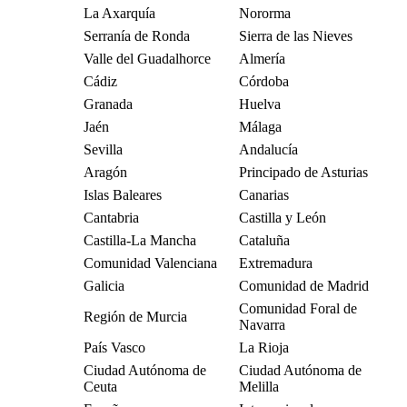
La Axarquía
Nororma
Serranía de Ronda
Sierra de las Nieves
Valle del Guadalhorce
Almería
Cádiz
Córdoba
Granada
Huelva
Jaén
Málaga
Sevilla
Andalucía
Aragón
Principado de Asturias
Islas Baleares
Canarias
Cantabria
Castilla y León
Castilla-La Mancha
Cataluña
Comunidad Valenciana
Extremadura
Galicia
Comunidad de Madrid
Comunidad Foral de
Región de Murcia
Navarra
País Vasco
La Rioja
Ciudad Autónoma de
Ciudad Autónoma de
Ceuta
Melilla