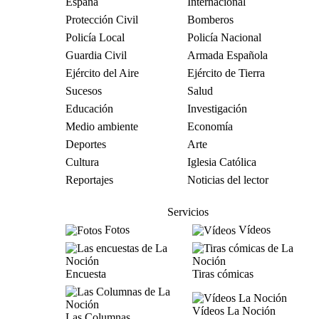
España
Internacional
Protección Civil
Bomberos
Policía Local
Policía Nacional
Guardia Civil
Armada Española
Ejército del Aire
Ejército de Tierra
Sucesos
Salud
Educación
Investigación
Medio ambiente
Economía
Deportes
Arte
Cultura
Iglesia Católica
Reportajes
Noticias del lector
Servicios
Fotos
Vídeos
Encuesta
Tiras cómicas
Vídeos La Noción
Las Columnas