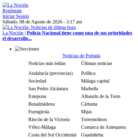
Regístrate
Iniciar Sesión
Sábado, 08 de Agosto de 2026 - 3:17 am
La Noción
|
Policía Nacional tiene como una de sus prioridades
el desarrollo...
Noticias de Portada
Noticias más leídas
Últimas noticias
Andalucía (provincias)
Política
Sociedad
Málaga capital
San Pedro Alcántara
Marbella
Estepona
Alhaurín de la Torre
Benalmádena
Cártama
Fuengirola
Mijas
Rincón de la Victoria
Torremolinos
Vélez-Málaga
Comarca de Antequera
Costa del Sol Occidental
Guadalteba