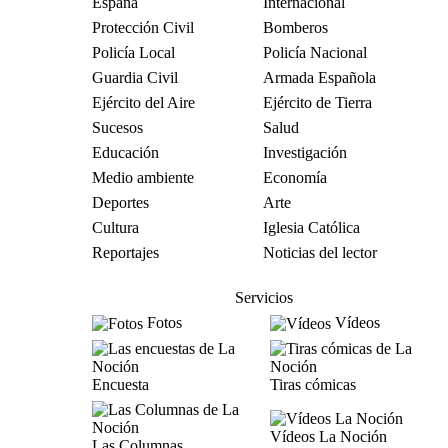
España
Internacional
Protección Civil
Bomberos
Policía Local
Policía Nacional
Guardia Civil
Armada Española
Ejército del Aire
Ejército de Tierra
Sucesos
Salud
Educación
Investigación
Medio ambiente
Economía
Deportes
Arte
Cultura
Iglesia Católica
Reportajes
Noticias del lector
Servicios
Fotos
Vídeos
Encuesta
Tiras cómicas
Vídeos La Noción
Las Columnas