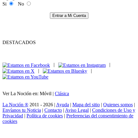
Si
No
Entrar a Mi Cuenta
DESTACADOS
|
|
|
|
Ver La Noción en: Móvil |
Clásica
La Noción ®
2011 - 2026 |
Ayuda
|
Mapa del sitio
|
Quienes somos
|
Envíanos tu Noticia
|
Contacto
|
Aviso Legal
|
Condiciones de Uso y
Privacidad
|
Política de cookies
|
Preferencias del consentimiento de
cookies