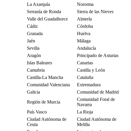
La Axarquía
Nororma
Serranía de Ronda
Sierra de las Nieves
Valle del Guadalhorce
Almería
Cádiz
Córdoba
Granada
Huelva
Jaén
Málaga
Sevilla
Andalucía
Aragón
Principado de Asturias
Islas Baleares
Canarias
Cantabria
Castilla y León
Castilla-La Mancha
Cataluña
Comunidad Valenciana
Extremadura
Galicia
Comunidad de Madrid
Comunidad Foral de
Región de Murcia
Navarra
País Vasco
La Rioja
Ciudad Autónoma de
Ciudad Autónoma de
Ceuta
Melilla